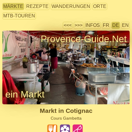
MÄRKTE
REZEPTE
WANDERUNGEN
ORTE
MTB-TOUREN
<<<
>>>
INFOS
FR
DE
EN
Provence-Guide.Net
ein Markt
Markt in Cotignac
Cours Gambetta