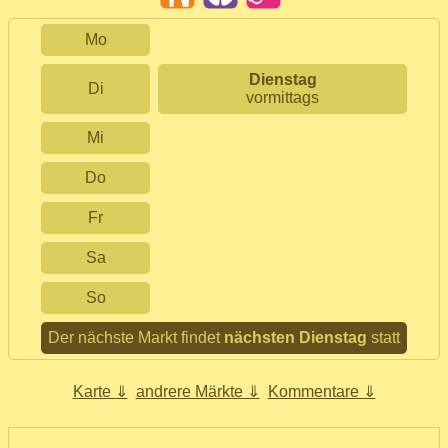
Mo
Dienstag
Di
vormittags
Mi
Do
Fr
Sa
So
Der nächste Markt findet
nächsten Dienstag
statt
Karte ⇓
andrere Märkte ⇓
Kommentare ⇓