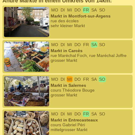
Andre Märkte in einem Umkreis von 14km:
MO
DI
MI
DO
FR
SA
SO
Markt in Montfort-sur-Argens
rue des écoles
sehr kleiner Markt
MO
DI
MI
DO
FR
SA
SO
Markt in Carcès
rue Maréchal Foch, rue Maréchal Joffre
grosser Markt
MO
DI
MI
DO
FR
SA
SO
Markt in Salernes
cours Théodore Bouge
grosser Markt
MO
DI
MI
DO
FR
SA
SO
Markt in Entrecasteaux
cours Gabriel Péri
mittelgrosser Markt