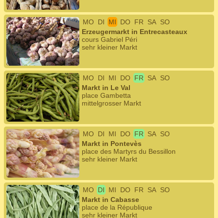
MO
DI
MI
DO
FR
SA
SO
Erzeugermarkt in Entrecasteaux
cours Gabriel Péri
sehr kleiner Markt
MO
DI
MI
DO
FR
SA
SO
Markt in Le Val
place Gambetta
mittelgrosser Markt
MO
DI
MI
DO
FR
SA
SO
Markt in Pontevès
place des Martyrs du Bessillon
sehr kleiner Markt
MO
DI
MI
DO
FR
SA
SO
Markt in Cabasse
place de la République
sehr kleiner Markt