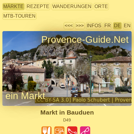
MÄRKTE
REZEPTE
WANDERUNGEN
ORTE
MTB-TOUREN
<<<
>>>
INFOS
FR
DE
EN
Provence-Guide.Net
ein Markt
Markt in Bauduen
D49