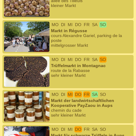
allée des Tilleuls
kleiner Markt
MO
DI
MI
DO
FR
SA
SO
Markt in Régusse
cours Alexandre Gariel, parking de la
poste
mittelgrosser Markt
MO
DI
MI
DO
FR
SA
SO
Trüffelmarkt in Montagnac
route de la Rabasse
sehr kleiner Markt
MO
DI
MI
DO
FR
SA
SO
Markt der landwirtschaftlichen
Kooperative PayZaou in Aups
chemin du cade
sehr kleiner Markt
MO
DI
MI
DO
FR
SA
SO
Markt für schwarze Trüffeln in Aups