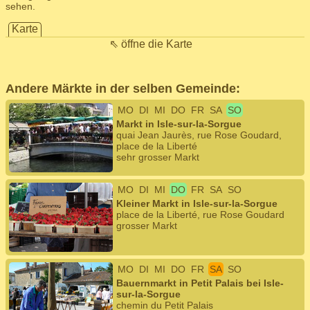
sehen.
Karte
⇖ öffne die Karte
Andere Märkte in der selben Gemeinde:
MO
DI
MI
DO
FR
SA
SO
Markt in Isle-sur-la-Sorgue
quai Jean Jaurès, rue Rose Goudard,
place de la Liberté
sehr grosser Markt
MO
DI
MI
DO
FR
SA
SO
Kleiner Markt in Isle-sur-la-Sorgue
place de la Liberté, rue Rose Goudard
grosser Markt
MO
DI
MI
DO
FR
SA
SO
Bauernmarkt in Petit Palais bei Isle-
sur-la-Sorgue
chemin du Petit Palais