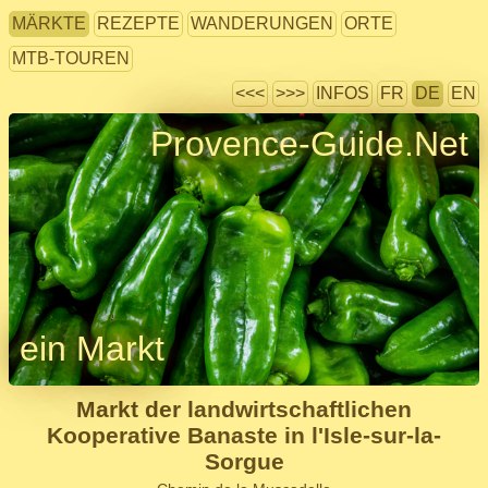
MÄRKTE
REZEPTE
WANDERUNGEN
ORTE
MTB-TOUREN
<<<
>>>
INFOS
FR
DE
EN
Provence-Guide.Net
ein Markt
Markt der landwirtschaftlichen
Kooperative Banaste in l'Isle-sur-la-
Sorgue