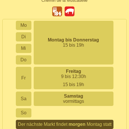
Chemin de la Muscadelle
Mo
Di
Montag bis Donnerstag
15 bis 19h
Mi
Do
Freitag
9 bis 12:30h
Fr
15 bis 19h
Samstag
Sa
vormittags
So
Der nächste Markt findet
morgen
Montag statt