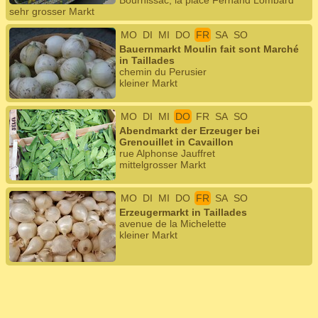
Bournissac, la place Fernand Lombard
sehr grosser Markt
MO
DI
MI
DO
FR
SA
SO
Bauernmarkt Moulin fait sont Marché
in Taillades
chemin du Perusier
kleiner Markt
MO
DI
MI
DO
FR
SA
SO
Abendmarkt der Erzeuger bei
Grenouillet in Cavaillon
rue Alphonse Jauffret
mittelgrosser Markt
MO
DI
MI
DO
FR
SA
SO
Erzeugermarkt in Taillades
avenue de la Michelette
kleiner Markt