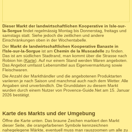
Dieser Markt der landwirtschaftlichen Kooperative in Isle-sur-
la-Sorgue
findet regelmässig Montag bis Donnerstag, freitags und
samstags statt. Siehe jedoch die zeitlichen und andere
Einschränkungen oben in der Wochentabelle.
Der
Markt de landwirtschaftlichen Kooperative Banaste in
l'Isle-sur-la-Sorgue
ist am
Chemin de la Muscadelle
zu finden.
Das ist am südlichen Stadtrand, man kommt über die Strasse nach
Robion hin (
Karte
). Auf nur einem Stand werden Waren angeboten.
Das Angebot umfasst Lebensmittel aus Eigenvermarktung sowie
Fleischwaren.
Die Anzahl der Markthändler und die angebotenen Produktarten
variieren je nach Saison und manchmal auch nach dem Wetter. Alle
Angaben sind unverbindlich. Die Grunddaten zu diesem Markt
wurden durch einem Nutzer von Provence-Guide.Net am 15. Januar
2026 bestätigt.
Karte des Markts und der Umgebung
Öffne die Karte unten. Das braune Zeichen markiert den Markt
dieser Seite, die orangefarbenen Symbole kennzeichnen
nahegelegene Märkte, eventuell muss man rauszoomen um alle zu