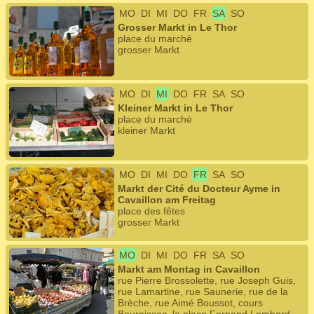
MO
DI
MI
DO
FR
SA
SO
Grosser Markt in Le Thor
place du marché
grosser Markt
MO
DI
MI
DO
FR
SA
SO
Kleiner Markt in Le Thor
place du marché
kleiner Markt
MO
DI
MI
DO
FR
SA
SO
Markt der Cité du Docteur Ayme in
Cavaillon am Freitag
place des fêtes
grosser Markt
MO
DI
MI
DO
FR
SA
SO
Markt am Montag in Cavaillon
rue Pierre Brossolette, rue Joseph Guis,
rue Lamartine, rue Saunerie, rue de la
Brèche, rue Aimé Boussot, cours