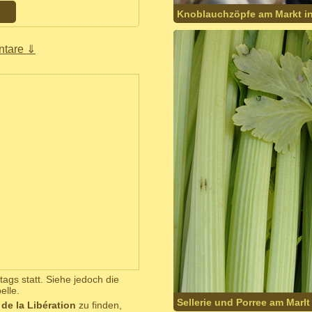
Knoblauchzöpfe am Markt i
tare ⇓
ags statt. Siehe jedoch die
elle.
Sellerie und Porree am Marl
de la Libération
zu finden,