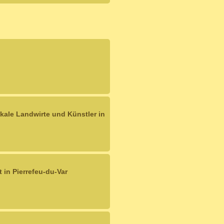
kale Landwirte und Künstler in
 in Pierrefeu-du-Var