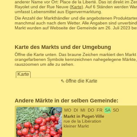
anderer Name vor Ort: Place de la Liberté. Das ist direkt im Z
Rayolet und der Rue Neuve (
Karte
). Auf 6 Ständen werden Wa
umfasst Lebensmittel aus Eigenvermarktung.
Die Anzahl der Markthändler und die angebotenen Produktarten
manchmal auch nach dem Wetter. Alle Angaben sind unverbind
Markt wurden auf Webseite der Gemeinde am 26. Juli 2023 best
Karte des Markts und der Umgebung
Öffne die Karte unten. Das braune Zeichen markiert den Markt d
orangefarbenen Symbole kennzeichnen nahegelegene Märkte,
rauszoomen um alle zu sehen.
Karte
⇖ öffne die Karte
Andere Märkte in der selben Gemeinde:
MO
DI
MI
DO
FR
SA
SO
Markt in Puget-Ville
rue de la Libération
kleiner Markt