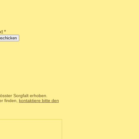
t *
bschicken
össter Sorgfalt erhoben.
er finden,
kontaktiere bitte den