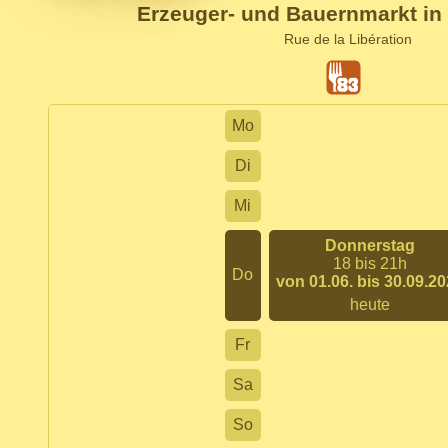
Erzeuger- und Bauernmarkt in 
Rue de la Libération
Mo
Di
Mi
Donnerstag
18 bis 21h
Do
von 01.06. bis 30.09.2
heute
Fr
Sa
So