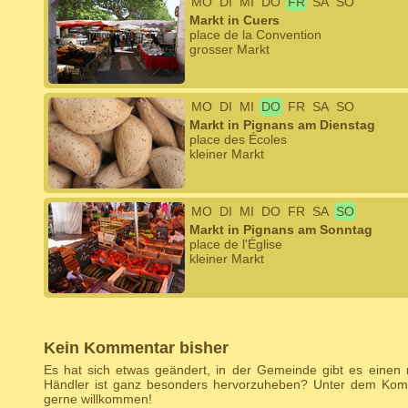
MO
DI
MI
DO
FR
SA
SO
Markt in Cuers
place de la Convention
grosser Markt
MO
DI
MI
DO
FR
SA
SO
Markt in Pignans am Dienstag
place des Écoles
kleiner Markt
MO
DI
MI
DO
FR
SA
SO
Markt in Pignans am Sonntag
place de l'Église
kleiner Markt
Kein Kommentar bisher
Es hat sich etwas geändert, in der Gemeinde gibt es einen
Händler ist ganz besonders hervorzuheben? Unter dem Komm
gerne willkommen!