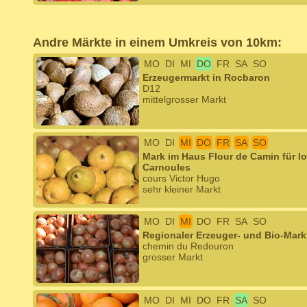
Andre Märkte in einem Umkreis von 10km:
MO
DI
MI
DO
FR
SA
SO
Erzeugermarkt in Rocbaron
D12
mittelgrosser Markt
MO
DI
MI
DO
FR
SA
SO
Mark im Haus Flour de Camin für lo
Carnoules
cours Victor Hugo
sehr kleiner Markt
MO
DI
MI
DO
FR
SA
SO
Regionaler Erzeuger- und Bio-Markt
chemin du Redouron
grosser Markt
MO
DI
MI
DO
FR
SA
SO