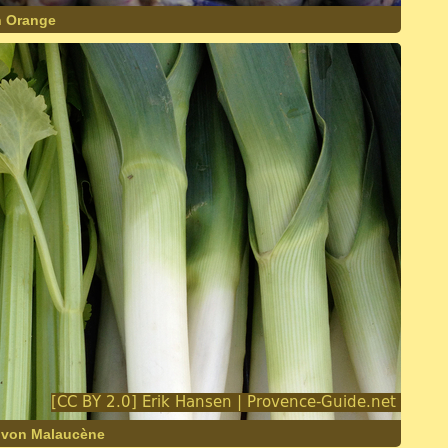
n Orange
t von Malaucène