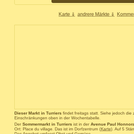
Karte ⇓
andrere Märkte ⇓
Kommen
Dieser Markt in Turriers
findet freitags statt. Siehe jedoch die
Einschränkungen oben in der Wochentabelle.
Der
Sommermarkt in Turriers
ist in der
Avenue Paul Honnora
Ort: Place du village. Das ist im Dorfzentrum (
Karte
). Auf 5 St
Das Angebot umfasst Obst und Gemüse.