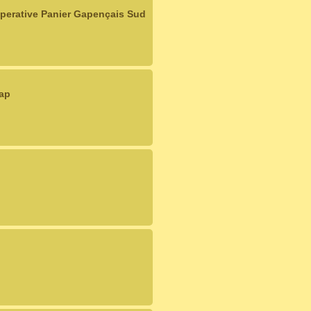
operative Panier Gapençais Sud
ap