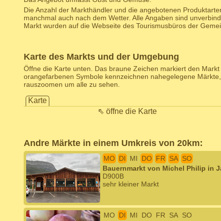
Die Anzahl der Markthändler und die angebotenen Produktarten
manchmal auch nach dem Wetter. Alle Angaben sind unverbind
Markt wurden auf die Webseite des Tourismusbüros der Gemein
Karte des Markts und der Umgebung
Öffne die Karte unten. Das braune Zeichen markiert den Markt d
orangefarbenen Symbole kennzeichnen nahegelegene Märkte,
rauszoomen um alle zu sehen.
Karte
⇖ öffne die Karte
Andre Märkte in einem Umkreis von 20km:
MO
DI
MI
DO
FR
SA
SO
Bauernmarkt von Michel Philip in J
D900B
sehr kleiner Markt
MO
DI
MI
DO
FR
SA
SO