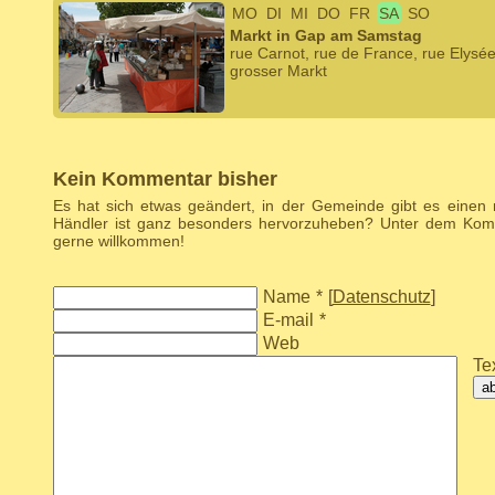
MO
DI
MI
DO
FR
SA
SO
Markt in Gap am Samstag
rue Carnot, rue de France, rue Elysé
grosser Markt
Kein Kommentar bisher
Es hat sich etwas geändert, in der Gemeinde gibt es einen
Händler ist ganz besonders hervorzuheben? Unter dem Komm
gerne willkommen!
Name
*
[
Datenschutz
]
E-mail
*
Web
Tex
a