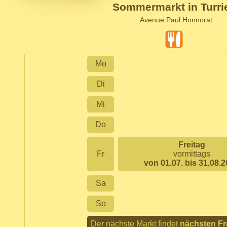
Sommermarkt in Turri
Avenue Paul Honnorat
Mo
Di
Mi
Do
Freitag
Fr
vormittags
von 01.07. bis 31.08.
Sa
So
Der nächste Markt findet
nächsten Fr