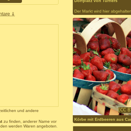
Dorfplatz von Turriers
Der Markt wird hier abgehalten
tare ⇓
 zeitlichen und andere
Körbe mit Erdbeeren aus Ca
t
zu finden, anderer Name vor
änden werden Waren angeboten.