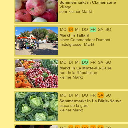
Sommermarkt in Clamensane
Village
sehr kleiner Markt
MO
DI
MI
DO
FR
SA
SO
Markt in Tallard
place Commandant Dumont
mittelgrosser Markt
MO
DI
MI
DO
FR
SA
SO
Markt in La Motte-du-Caire
rue de la République
kleiner Markt
MO
DI
MI
DO
FR
SA
SO
Sommermarkt in La Bâtie-Neuve
place de la gare
kleiner Markt