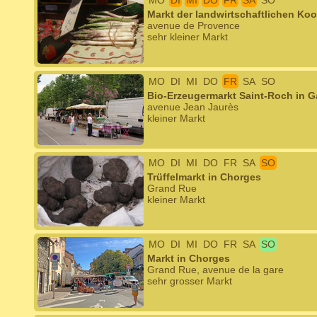
MO
DI
MI
DO
FR
SA
SO
Markt der landwirtschaftlichen Ko
avenue de Provence
sehr kleiner Markt
MO
DI
MI
DO
FR
SA
SO
Bio-Erzeugermarkt Saint-Roch in G
avenue Jean Jaurès
kleiner Markt
MO
DI
MI
DO
FR
SA
SO
Trüffelmarkt in Chorges
Grand Rue
kleiner Markt
MO
DI
MI
DO
FR
SA
SO
Markt in Chorges
Grand Rue, avenue de la gare
sehr grosser Markt