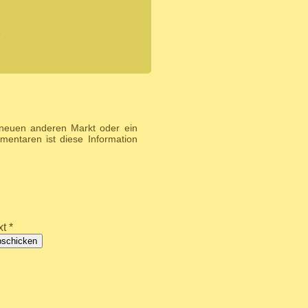
e
 neuen anderen Markt oder ein
entaren ist diese Information
t *
bschicken