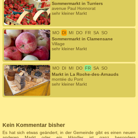
Sommermarkt in Turriers
avenue Paul Honnorat
sehr kleiner Markt
MO
DI
MI
DO
FR
SA
SO
Sommermarkt in Clamensane
Village
sehr kleiner Markt
MO
DI
MI
DO
FR
SA
SO
Markt in La Roche-des-Arnauds
montée du Pont
sehr kleiner Markt
Kein Kommentar bisher
Es hat sich etwas geändert, in der Gemeinde gibt es einen neuen
anderen Markt oder ein Händler ist ganz besonders