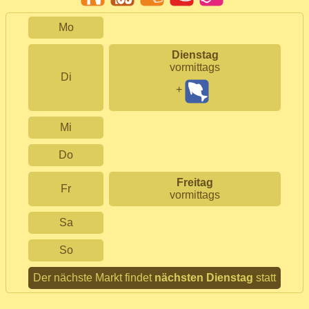
Mo
Dienstag
vormittags
Di
+
Mi
Do
Freitag
Fr
vormittags
Sa
So
Der nächste Markt findet
nächsten Dienstag
statt