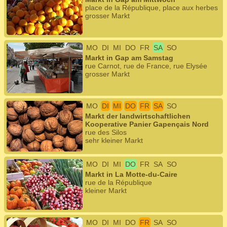
place de la République, place aux herbes
grosser Markt
MO
DI
MI
DO
FR
SA
SO
Markt in Gap am Samstag
rue Carnot, rue de France, rue Elysée
grosser Markt
MO
DI
MI
DO
FR
SA
SO
Markt der landwirtschaftlichen
Kooperative Panier Gapençais Nord
rue des Silos
sehr kleiner Markt
MO
DI
MI
DO
FR
SA
SO
Markt in La Motte-du-Caire
rue de la République
kleiner Markt
MO
DI
MI
DO
FR
SA
SO