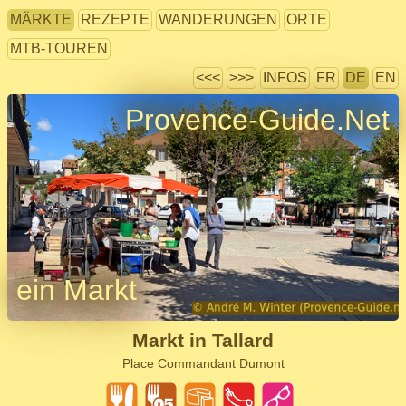
MÄRKTE
REZEPTE
WANDERUNGEN
ORTE
MTB-TOUREN
<<<
>>>
INFOS
FR
DE
EN
Provence-Guide.Net
ein Markt
Markt in Tallard
Place Commandant Dumont