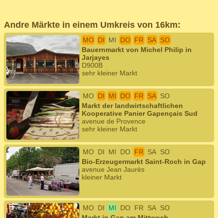
Andre Märkte in einem Umkreis von 16km:
MO
DI
MI
DO
FR
SA
SO
Bauernmarkt von Michel Philip in
Jarjayes
D900B
sehr kleiner Markt
MO
DI
MI
DO
FR
SA
SO
Markt der landwirtschaftlichen
Kooperative Panier Gapençais Sud
avenue de Provence
sehr kleiner Markt
MO
DI
MI
DO
FR
SA
SO
Bio-Erzeugermarkt Saint-Roch in Gap
avenue Jean Jaurès
kleiner Markt
MO
DI
MI
DO
FR
SA
SO
Markt in Gap am Mittwoch