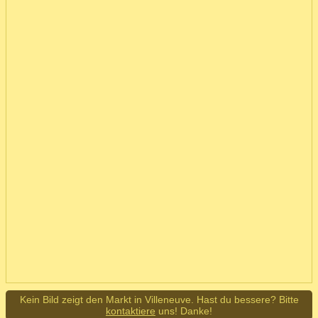
Kein Bild zeigt den Markt in Villeneuve. Hast du bessere? Bitte
kontaktiere
uns! Danke!