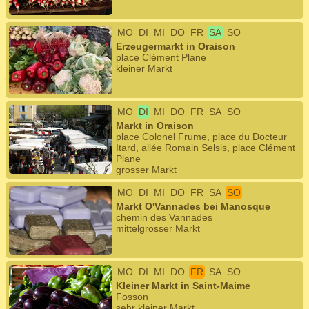
MO
DI
MI
DO
FR
SA
SO
Erzeugermarkt in Oraison
place Clément Plane
kleiner Markt
MO
DI
MI
DO
FR
SA
SO
Markt in Oraison
place Colonel Frume, place du Docteur
Itard, allée Romain Selsis, place Clément
Plane
grosser Markt
MO
DI
MI
DO
FR
SA
SO
Markt O'Vannades bei Manosque
chemin des Vannades
mittelgrosser Markt
MO
DI
MI
DO
FR
SA
SO
Kleiner Markt in Saint-Maime
Fosson
sehr kleiner Markt