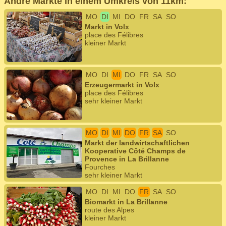
Andre Märkte in einem Umkreis von 11km:
MO
DI
MI
DO
FR
SA
SO
Markt in Volx
place des Félibres
kleiner Markt
MO
DI
MI
DO
FR
SA
SO
Erzeugermarkt in Volx
place des Félibres
sehr kleiner Markt
MO
DI
MI
DO
FR
SA
SO
Markt der landwirtschaftlichen
Kooperative Côté Champs de
Provence in La Brillanne
Fourches
sehr kleiner Markt
MO
DI
MI
DO
FR
SA
SO
Biomarkt in La Brillanne
route des Alpes
kleiner Markt