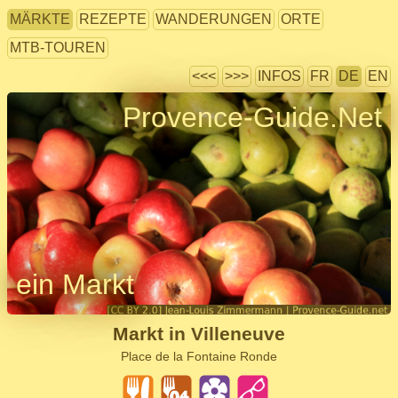
MÄRKTE
REZEPTE
WANDERUNGEN
ORTE
MTB-TOUREN
<<<
>>>
INFOS
FR
DE
EN
Provence-Guide.Net
ein Markt
Markt in Villeneuve
Place de la Fontaine Ronde