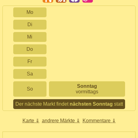
Mo
Di
Mi
Do
Fr
Sa
Sonntag
So
vormittags
Der nächste Markt findet
nächsten Sonntag
statt
Karte ⇓
andrere Märkte ⇓
Kommentare ⇓