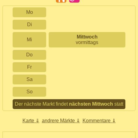
Mo
Di
Mittwoch
Mi
vormittags
Do
Fr
Sa
So
Der nächste Markt findet
nächsten Mittwoch
statt
Karte ⇓
andrere Märkte ⇓
Kommentare ⇓