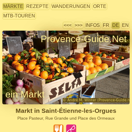
MÄRKTE
REZEPTE
WANDERUNGEN
ORTE
MTB-TOUREN
<<<
>>>
INFOS
FR
DE
EN
Provence-Guide.Net
ein Markt
Markt in Saint-Étienne-les-Orgues
Place Pasteur, Rue Grande und Place des Ormeaux