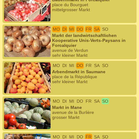
place du Bourguet
mittelgrosser Markt
MO
DI
MI
DO
FR
SA
SO
Markt der landwirtschaftlichen
Kooperative Unis-Verts-Paysans in
Forcalquier
avenue de Verdun
sehr kleiner Markt
MO
DI
MI
DO
FR
SA
SO
Arbendmarkt in Saumane
place de la République
sehr kleiner Markt
MO
DI
MI
DO
FR
SA
SO
Markt in Mane
avenue de la Burlière
grosser Markt
MO
DI
MI
DO
FR
SA
SO