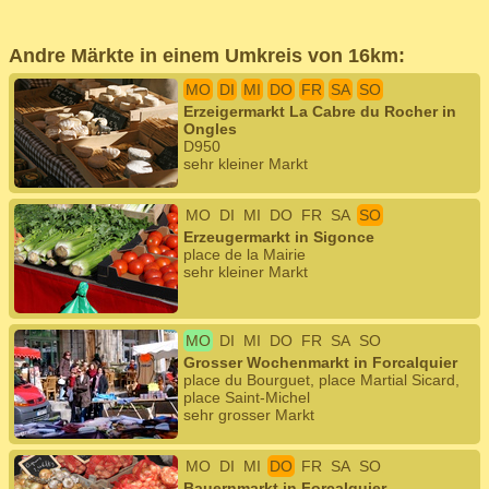
Andre Märkte in einem Umkreis von 16km:
MO
DI
MI
DO
FR
SA
SO
Erzeigermarkt La Cabre du Rocher in
Ongles
D950
sehr kleiner Markt
MO
DI
MI
DO
FR
SA
SO
Erzeugermarkt in Sigonce
place de la Mairie
sehr kleiner Markt
MO
DI
MI
DO
FR
SA
SO
Grosser Wochenmarkt in Forcalquier
place du Bourguet, place Martial Sicard,
place Saint-Michel
sehr grosser Markt
MO
DI
MI
DO
FR
SA
SO
Bauernmarkt in Forcalquier