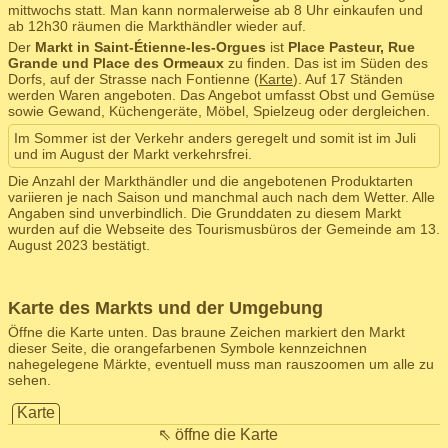
mittwochs statt. Man kann normalerweise ab 8 Uhr einkaufen und
ab 12h30 räumen die Markthändler wieder auf.
Der
Markt in Saint-Étienne-les-Orgues
ist
Place Pasteur, Rue
Grande und Place des Ormeaux
zu finden. Das ist im Süden des
Dorfs, auf der Strasse nach Fontienne (
Karte
). Auf 17 Ständen
werden Waren angeboten. Das Angebot umfasst Obst und Gemüse
sowie Gewand, Küchengeräte, Möbel, Spielzeug oder dergleichen.
Im Sommer ist der Verkehr anders geregelt und somit ist im Juli
und im August der Markt verkehrsfrei.
Die Anzahl der Markthändler und die angebotenen Produktarten
variieren je nach Saison und manchmal auch nach dem Wetter. Alle
Angaben sind unverbindlich. Die Grunddaten zu diesem Markt
wurden auf die Webseite des Tourismusbüros der Gemeinde am 13.
August 2023 bestätigt.
Karte des Markts und der Umgebung
Öffne die Karte unten. Das braune Zeichen markiert den Markt
dieser Seite, die orangefarbenen Symbole kennzeichnen
nahegelegene Märkte, eventuell muss man rauszoomen um alle zu
sehen.
Karte
⇖ öffne die Karte