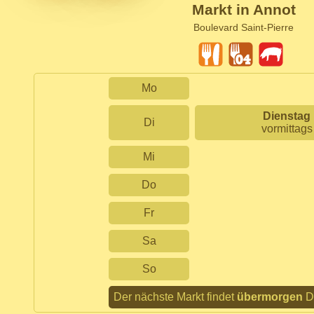
Markt in Annot
Boulevard Saint-Pierre
Mo
Dienstag
Di
vormittags
Mi
Do
Fr
Sa
So
Der nächste Markt findet
übermorgen
Di