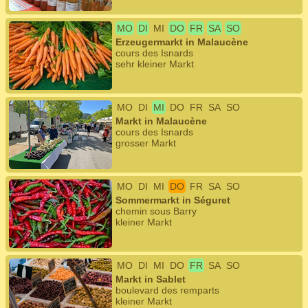
MO
DI
MI
DO
FR
SA
SO
Erzeugermarkt in Malaucène
cours des Isnards
sehr kleiner Markt
MO
DI
MI
DO
FR
SA
SO
Markt in Malaucène
cours des Isnards
grosser Markt
MO
DI
MI
DO
FR
SA
SO
Sommermarkt in Séguret
chemin sous Barry
kleiner Markt
MO
DI
MI
DO
FR
SA
SO
Markt in Sablet
boulevard des remparts
kleiner Markt