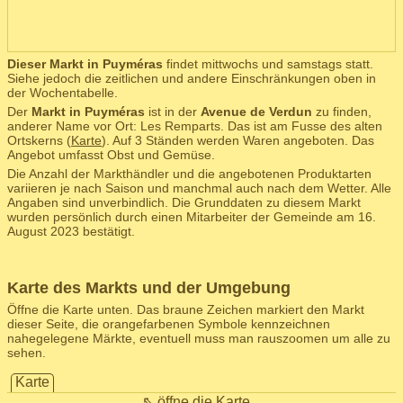
Dieser Markt in Puyméras
findet mittwochs und samstags statt.
Siehe jedoch die zeitlichen und andere Einschränkungen oben in
der Wochentabelle.
Der
Markt in Puyméras
ist in der
Avenue de Verdun
zu finden,
anderer Name vor Ort: Les Remparts. Das ist am Fusse des alten
Ortskerns (
Karte
). Auf 3 Ständen werden Waren angeboten. Das
Angebot umfasst Obst und Gemüse.
Die Anzahl der Markthändler und die angebotenen Produktarten
variieren je nach Saison und manchmal auch nach dem Wetter. Alle
Angaben sind unverbindlich. Die Grunddaten zu diesem Markt
wurden persönlich durch einen Mitarbeiter der Gemeinde am 16.
August 2023 bestätigt.
Karte des Markts und der Umgebung
Öffne die Karte unten. Das braune Zeichen markiert den Markt
dieser Seite, die orangefarbenen Symbole kennzeichnen
nahegelegene Märkte, eventuell muss man rauszoomen um alle zu
sehen.
Karte
⇖ öffne die Karte