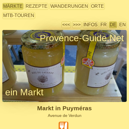
MÄRKTE
REZEPTE
WANDERUNGEN
ORTE
MTB-TOUREN
<<<
>>>
INFOS
FR
DE
EN
Provence-Guide.Net
ein Markt
Markt in Puyméras
Avenue de Verdun