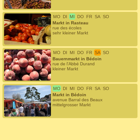
MO
DI
MI
DO
FR
SA
SO
Markt in Rasteau
rue des écoles
sehr kleiner Markt
MO
DI
MI
DO
FR
SA
SO
Bauernmarkt in Bédoin
rue de l'Abbé Durand
kleiner Markt
MO
DI
MI
DO
FR
SA
SO
Markt in Bédoin
avenue Barral des Beaux
mittelgrosser Markt