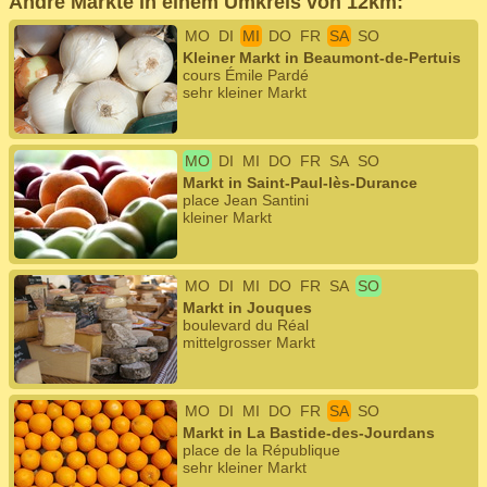
Andre Märkte in einem Umkreis von 12km:
MO
DI
MI
DO
FR
SA
SO
Kleiner Markt in Beaumont-de-Pertuis
cours Émile Pardé
sehr kleiner Markt
MO
DI
MI
DO
FR
SA
SO
Markt in Saint-Paul-lès-Durance
place Jean Santini
kleiner Markt
MO
DI
MI
DO
FR
SA
SO
Markt in Jouques
boulevard du Réal
mittelgrosser Markt
MO
DI
MI
DO
FR
SA
SO
Markt in La Bastide-des-Jourdans
place de la République
sehr kleiner Markt