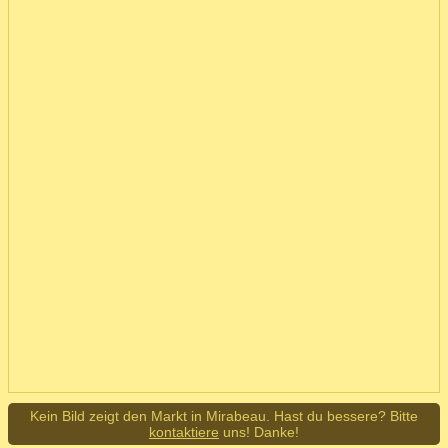
Kein Bild zeigt den Markt in Mirabeau. Hast du bessere? Bitte
kontaktiere
uns! Danke!