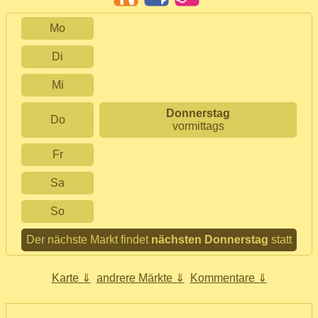
Mo
Di
Mi
Donnerstag
Do
vormittags
Fr
Sa
So
Der nächste Markt findet
nächsten Donnerstag
statt
Karte ⇓
andrere Märkte ⇓
Kommentare ⇓