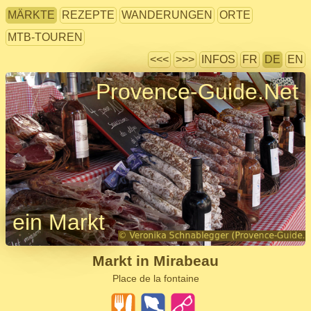
MÄRKTE
REZEPTE
WANDERUNGEN
ORTE
MTB-TOUREN
<<<
>>>
INFOS
FR
DE
EN
Provence-Guide.Net
ein Markt
Markt in Mirabeau
Place de la fontaine