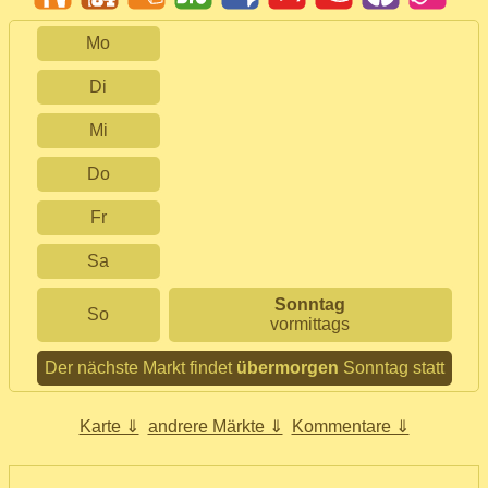
Mo
Di
Mi
Do
Fr
Sa
Sonntag
So
vormittags
Der nächste Markt findet
übermorgen
Sonntag statt
Karte ⇓
andrere Märkte ⇓
Kommentare ⇓