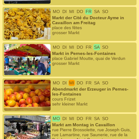
MO
DI
MI
DO
FR
SA
SO
Markt der Cité du Docteur Ayme in
Cavaillon am Freitag
place des fêtes
grosser Markt
MO
DI
MI
DO
FR
SA
SO
Markt in Pernes-les-Fontaines
place Gabriel Moutte, quai de Verdun
grosser Markt
MO
DI
MI
DO
FR
SA
SO
Abendmarkt der Erzeuger in Pernes-
les-Fontaines
cours Frizet
sehr kleiner Markt
MO
DI
MI
DO
FR
SA
SO
Markt am Montag in Cavaillon
rue Pierre Brossolette, rue Joseph Guis,
rue Lamartine, rue Saunerie, rue de la