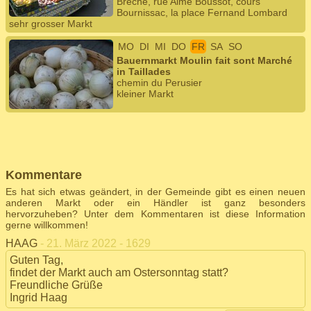
Brèche, rue Aimé Boussot, cours
Bournissac, la place Fernand Lombard
sehr grosser Markt
MO
DI
MI
DO
FR
SA
SO
Bauernmarkt Moulin fait sont Marché
in Taillades
chemin du Perusier
kleiner Markt
Kommentare
Es hat sich etwas geändert, in der Gemeinde gibt es einen neuen
anderen Markt oder ein Händler ist ganz besonders
hervorzuheben? Unter dem Kommentaren ist diese Information
gerne willkommen!
HAAG
- 21. März 2022 - 1629
Guten Tag,
findet der Markt auch am Ostersonntag statt?
Freundliche Grüße
Ingrid Haag