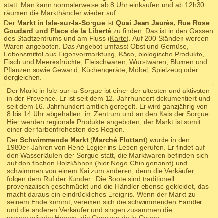
statt. Man kann normalerweise ab 8 Uhr einkaufen und ab 12h30
räumen die Markthändler wieder auf.
Der
Markt in Isle-sur-la-Sorgue
ist
Quai Jean Jaurès, Rue Rose
Goudard und Place de la Liberté
zu finden. Das ist in den Gassen
des Stadtzentrums und am Fluss (
Karte
). Auf 200 Ständen werden
Waren angeboten. Das Angebot umfasst Obst und Gemüse,
Lebensmittel aus Eigenvermarktung, Käse, biologische Produkte,
Fisch und Meeresfrüchte, Fleischwaren, Wurstwaren, Blumen und
Pflanzen sowie Gewand, Küchengeräte, Möbel, Spielzeug oder
dergleichen.
Der Markt in Isle-sur-la-Sorgue ist einer der ältesten und aktivsten
in der Provence. Er ist seit dem 12. Jahrhundert dokumentiert und
seit dem 16. Jahrhundert amtlich geregelt. Er wird ganzjährig von
8 bis 14 Uhr abgehalten: im Zentrum und an den Kais der Sorgue.
Hier werden regionale Produkte angeboten, der Markt ist somit
einer der farbenfrohesten des Region.
Der
Schwimmende Markt
(
Marché Flottant
) wurde in den
1980er-Jahren von René Legier ins Leben gerufen. Er findet auf
den Wasserläufen der Sorgue statt, die Marktwaren befinden sich
auf den flachen Holzkähnen (hier Nego-Chin genannt) und
schwimmen von einem Kai zum anderen, denn die Verkäufer
folgen dem Ruf der Kunden. Die Boote sind traditionell
provenzalisch geschmückt und die Händler ebenso gekleidet, das
macht daraus ein eindrückliches Ereignis. Wenn der Markt zu
seinem Ende kommt, vereinen sich die schwimmenden Händler
und die anderen Verkäufer und singen zusammen die
provenzalische Hymne, die Cansoun de la Coupo.