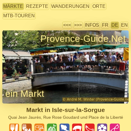
MÄRKTE
REZEPTE
WANDERUNGEN
ORTE
MTB-TOUREN
<<<
>>>
INFOS
FR
DE
EN
Provence-Guide.Net
ein Markt
Markt in Isle-sur-la-Sorgue
Quai Jean Jaurès, Rue Rose Goudard und Place de la Liberté