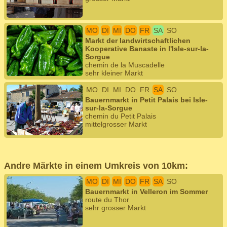
MO
DI
MI
DO
FR
SA
SO
Markt der landwirtschaftlichen
Kooperative Banaste in l'Isle-sur-la-
Sorgue
chemin de la Muscadelle
sehr kleiner Markt
MO
DI
MI
DO
FR
SA
SO
Bauernmarkt in Petit Palais bei Isle-
sur-la-Sorgue
chemin du Petit Palais
mittelgrosser Markt
Andre Märkte in einem Umkreis von 10km:
MO
DI
MI
DO
FR
SA
SO
Bauernmarkt in Velleron im Sommer
route du Thor
sehr grosser Markt