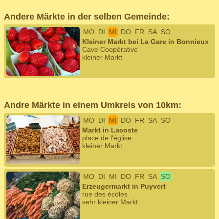
Andere Märkte in der selben Gemeinde:
MO
DI
MI
DO
FR
SA
SO
Kleiner Markt bei La Gare in Bonnieux
Cave Coopérative
kleiner Markt
Andre Märkte in einem Umkreis von 10km:
MO
DI
MI
DO
FR
SA
SO
Markt in Lacoste
place de l'église
kleiner Markt
MO
DI
MI
DO
FR
SA
SO
Erzeugermarkt in Puyvert
rue des écoles
sehr kleiner Markt