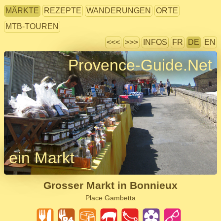
MÄRKTE
REZEPTE
WANDERUNGEN
ORTE
MTB-TOUREN
<<<
>>>
INFOS
FR
DE
EN
Provence-Guide.Net
ein Markt
Grosser Markt in Bonnieux
Place Gambetta