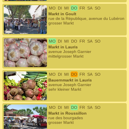
MO
DI
MI
DO
FR
SA
SO
Markt in Goult
rue de la République, avenue du Lubéron
grosser Markt
MO
DI
MI
DO
FR
SA
SO
Markt in Lauris
avenue Joseph Garnier
mittelgrosser Markt
MO
DI
MI
DO
FR
SA
SO
Bauernmarkt in Lauris
avenue Joseph Garnier
sehr kleiner Markt
MO
DI
MI
DO
FR
SA
SO
Markt in Roussillon
rue des bourgades
grosser Markt