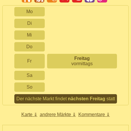
Mo
Di
Mi
Do
Freitag
Fr
vormittags
Sa
So
Der nächste Markt findet
nächsten Freitag
statt
Karte ⇓
andrere Märkte ⇓
Kommentare ⇓