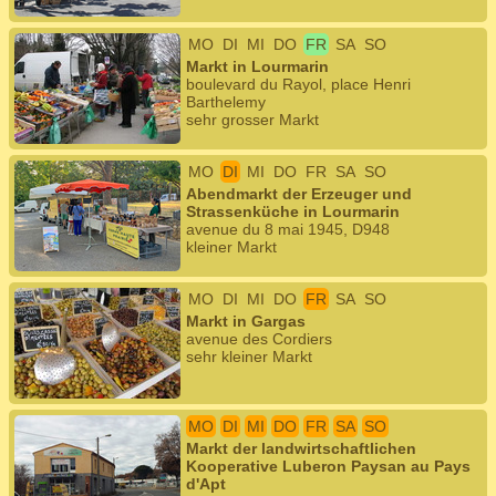
MO
DI
MI
DO
FR
SA
SO
Markt in Lourmarin
boulevard du Rayol, place Henri
Barthelemy
sehr grosser Markt
MO
DI
MI
DO
FR
SA
SO
Abendmarkt der Erzeuger und
Strassenküche in Lourmarin
avenue du 8 mai 1945, D948
kleiner Markt
MO
DI
MI
DO
FR
SA
SO
Markt in Gargas
avenue des Cordiers
sehr kleiner Markt
MO
DI
MI
DO
FR
SA
SO
Markt der landwirtschaftlichen
Kooperative Luberon Paysan au Pays
d'Apt