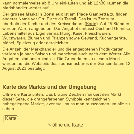
kann normalerweise ab 8 Uhr einkaufen und ab 12h30 räumen die
Markthändler wieder auf.
Der
grosse Markt in Bonnieux
ist am
Place Gambetta
zu finden,
anderer Name vor Ort: Place du Terrail. Das ist im Zentrum,
überhalb der Kirche und des Kreisverkehrs (
Karte
). Auf 25 Ständen
werden Waren angeboten. Das Angebot umfasst Obst und Gemüse,
Lebensmittel aus Eigenvermarktung, Käse, Fleischwaren,
Wurstwaren, Blumen und Pflanzen sowie Gewand, Küchengeräte,
Möbel, Spielzeug oder dergleichen.
Die Anzahl der Markthändler und die angebotenen Produktarten
variieren je nach Saison und manchmal auch nach dem Wetter. Alle
Angaben sind unverbindlich. Die Grunddaten zu diesem Markt
wurden auf die Webseite des Tourismusbüros der Gemeinde am 12.
August 2023 bestätigt.
Karte des Markts und der Umgebung
Öffne die Karte unten. Das braune Zeichen markiert den Markt
dieser Seite, die orangefarbenen Symbole kennzeichnen
nahegelegene Märkte, eventuell muss man rauszoomen um alle zu
sehen.
Karte
⇖ öffne die Karte