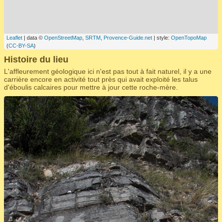
Leaflet
| data ©
OpenStreetMap
,
SRTM
,
Provence-Guide.net
| style:
OpenTopoMap
(
CC-BY-SA
)
Histoire du lieu
L'affleurement géologique ici n'est pas tout à fait naturel, il y a une
carrière encore en activité tout près qui avait exploité les talus
d'éboulis calcaires pour mettre à jour cette roche-mère.