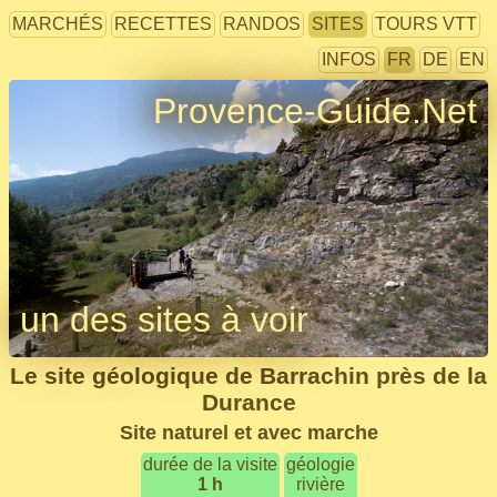
MARCHÉS
RECETTES
RANDOS
SITES
TOURS VTT
INFOS
FR
DE
EN
Provence-Guide.Net
un des sites à voir
Le site géologique de Barrachin près de la
Durance
Site naturel et avec marche
durée de la visite
géologie
1 h
rivière