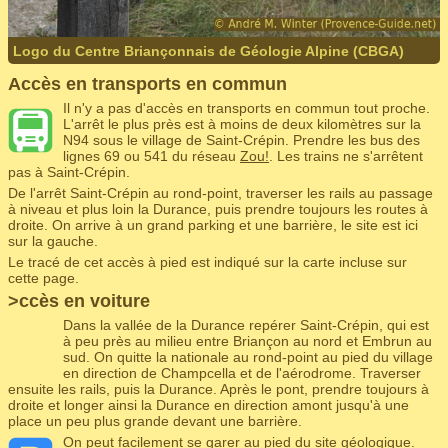
Logo du Centre Briançonnais de Géologie Alpine (CBGA)
Accès en transports en commun
Il n'y a pas d'accès en transports en commun tout proche.
L'arrêt le plus près est à moins de deux kilomètres sur la
N94 sous le village de Saint-Crépin. Prendre les bus des
lignes 69 ou 541 du réseau
Zou!
. Les trains ne s'arrêtent
pas à Saint-Crépin.
De l'arrêt Saint-Crépin au rond-point, traverser les rails au passage
à niveau et plus loin la Durance, puis prendre toujours les routes à
droite. On arrive à un grand parking et une barrière, le site est ici
sur la gauche.
Le tracé de cet accès à pied est indiqué sur la carte incluse sur
cette page.
>ccès en voiture
Dans la vallée de la Durance repérer Saint-Crépin, qui est
à peu près au milieu entre Briançon au nord et Embrun au
sud. On quitte la nationale au rond-point au pied du village
en direction de Champcella et de l'aérodrome. Traverser
ensuite les rails, puis la Durance. Après le pont, prendre toujours à
droite et longer ainsi la Durance en direction amont jusqu'à une
place un peu plus grande devant une barrière.
On peut facilement se garer au pied du site géologique.