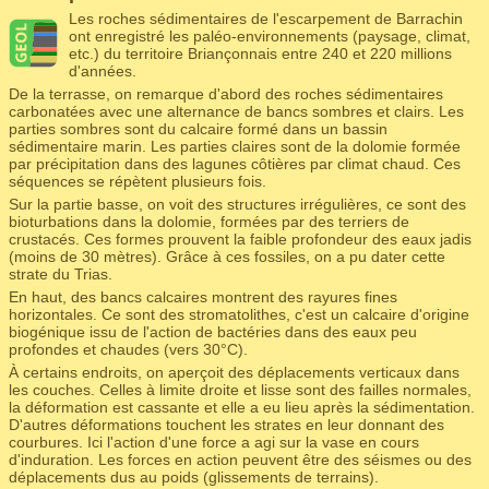
Les roches sédimentaires de l'escarpement de Barrachin
ont enregistré les paléo-environnements (paysage, climat,
etc.) du territoire Briançonnais entre 240 et 220 millions
d'années.
De la terrasse, on remarque d'abord des roches sédimentaires
carbonatées avec une alternance de bancs sombres et clairs. Les
parties sombres sont du calcaire formé dans un bassin
sédimentaire marin. Les parties claires sont de la dolomie formée
par précipitation dans des lagunes côtières par climat chaud. Ces
séquences se répètent plusieurs fois.
Sur la partie basse, on voit des structures irrégulières, ce sont des
bioturbations dans la dolomie, formées par des terriers de
crustacés. Ces formes prouvent la faible profondeur des eaux jadis
(moins de 30 mètres). Grâce à ces fossiles, on a pu dater cette
strate du Trias.
En haut, des bancs calcaires montrent des rayures fines
horizontales. Ce sont des stromatolithes, c'est un calcaire d'origine
biogénique issu de l'action de bactéries dans des eaux peu
profondes et chaudes (vers 30°C).
À certains endroits, on aperçoit des déplacements verticaux dans
les couches. Celles à limite droite et lisse sont des failles normales,
la déformation est cassante et elle a eu lieu après la sédimentation.
D'autres déformations touchent les strates en leur donnant des
courbures. Ici l'action d'une force a agi sur la vase en cours
d'induration. Les forces en action peuvent être des séismes ou des
déplacements dus au poids (glissements de terrains).