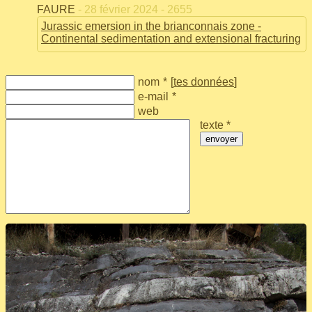
FAURE
- 28 février 2024 - 2655
Jurassic emersion in the brianconnais zone -
Continental sedimentation and extensional fracturing
nom
*
[
tes données
]
e-mail
*
web
texte *
envoyer