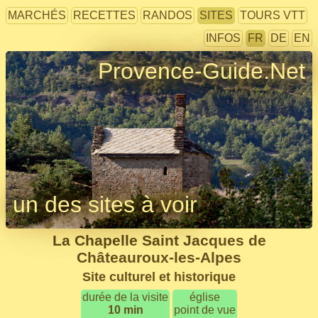
MARCHÉS
RECETTES
RANDOS
SITES
TOURS VTT
INFOS
FR
DE
EN
Provence-Guide.Net
un des sites à voir
La Chapelle Saint Jacques de
Châteauroux-les-Alpes
Site culturel et historique
durée de la visite
église
10 min
point de vue