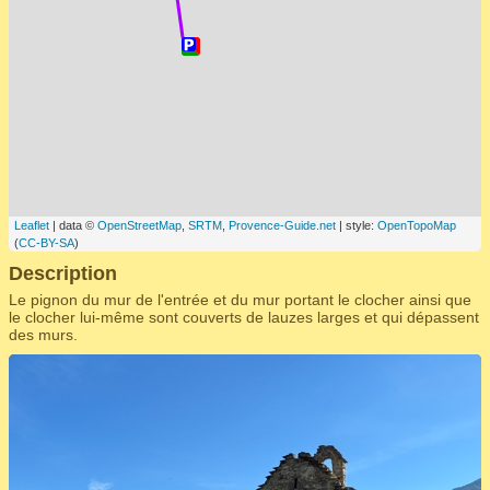
Leaflet
| data ©
OpenStreetMap
,
SRTM
,
Provence-Guide.net
| style:
OpenTopoMap
(
CC-BY-SA
)
Description
Le pignon du mur de l'entrée et du mur portant le clocher ainsi que
le clocher lui-même sont couverts de lauzes larges et qui dépassent
des murs.