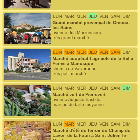
LUN
MAR
MER
JEU
VEN
SAM
DIM
Grand marché provençal de Gréoux-
les-Bains
avenue des Marronniers
très grand marché
LUN
MAR
MER
JEU
VEN
SAM
DIM
Marché coopératif agricole de la Belle
Ferme à Manosque
chemin de Valveranne
très petit marché
LUN
MAR
MER
JEU
VEN
SAM
DIM
Marché vert de Pierrevert
avenue Auguste Bastide
marché de taille moyenne
LUN
MAR
MER
JEU
VEN
SAM
DIM
Marché d'été du terroir du Champ du
Lavoir de la Foun à Saint-Julien-le-