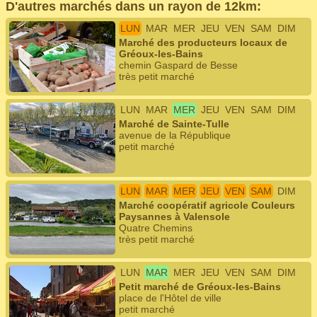
D'autres marchés dans un rayon de 12km:
LUN
MAR
MER
JEU
VEN
SAM
DIM
Marché des producteurs locaux de
Gréoux-les-Bains
chemin Gaspard de Besse
très petit marché
LUN
MAR
MER
JEU
VEN
SAM
DIM
Marché de Sainte-Tulle
avenue de la République
petit marché
LUN
MAR
MER
JEU
VEN
SAM
DIM
Marché coopératif agricole Couleurs
Paysannes à Valensole
Quatre Chemins
très petit marché
LUN
MAR
MER
JEU
VEN
SAM
DIM
Petit marché de Gréoux-les-Bains
place de l'Hôtel de ville
petit marché