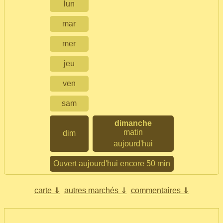
lun
mar
mer
jeu
ven
sam
dimanche
matin
dim
aujourd'hui
Ouvert aujourd'hui encore 50 min
carte ⇓
autres marchés ⇓
commentaires ⇓