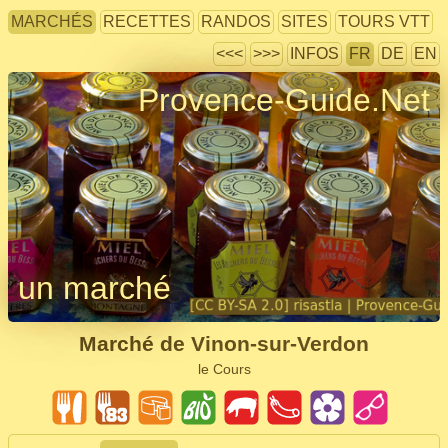
MARCHÉS
RECETTES
RANDOS
SITES
TOURS VTT
<<<
>>>
INFOS
FR
DE
EN
Provence-Guide.Net
un marché
Marché de Vinon-sur-Verdon
le Cours