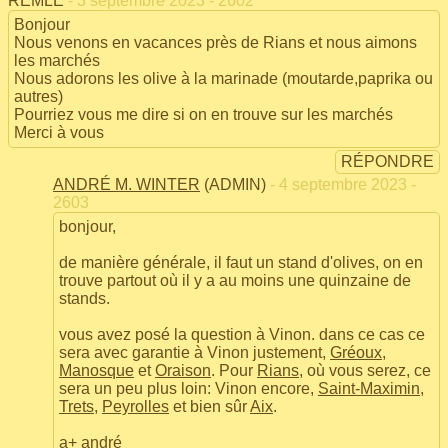
REMLÉ
- 3 septembre 2023 - 2602
Bonjour
Nous venons en vacances près de Rians et nous aimons
les marchés
Nous adorons les olive à la marinade (moutarde,paprika ou
autres)
Pourriez vous me dire si on en trouve sur les marchés
Merci à vous
RÉPONDRE
ANDRÉ M. WINTER
(ADMIN)
- 4 septembre 2023 -
2603
bonjour,
de manière générale, il faut un stand d'olives, on en
trouve partout où il y a au moins une quinzaine de
stands.
vous avez posé la question à Vinon. dans ce cas ce
sera avec garantie à Vinon justement,
Gréoux
,
Manosque
et
Oraison
. Pour
Rians
, où vous serez, ce
sera un peu plus loin: Vinon encore,
Saint-Maximin
,
Trets
,
Peyrolles
et bien sûr
Aix
.
a+ andré