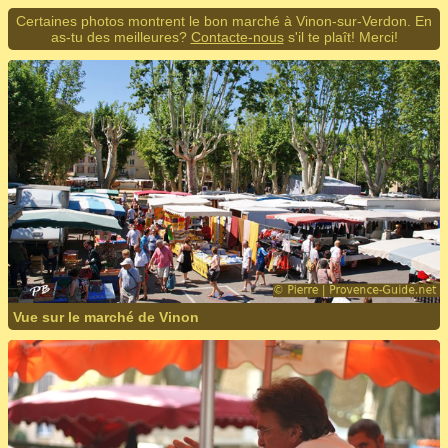
Certaines photos montrent le bon marché à Vinon-sur-Verdon. En
as-tu des meilleures?
Contacte-nous
s'il te plaît! Merci!
Vue sur le marché de Vinon