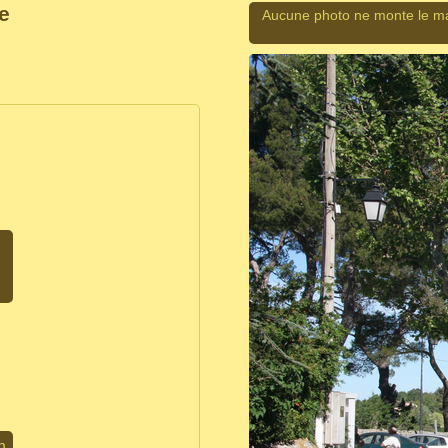
e
Aucune photo ne monte le ma
h