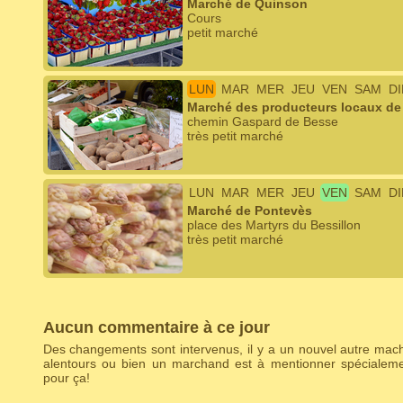
Marché de Quinson
Cours
petit marché
LUN
MAR
MER
JEU
VEN
SAM
D
Marché des producteurs locaux de
chemin Gaspard de Besse
très petit marché
LUN
MAR
MER
JEU
VEN
SAM
D
Marché de Pontevès
place des Martyrs du Bessillon
très petit marché
Aucun commentaire à ce jour
Des changements sont intervenus, il y a un nouvel autre ma
alentours ou bien un marchand est à mentionner spécialem
pour ça!