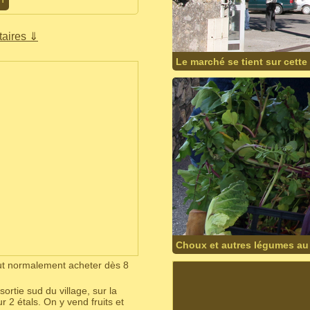
aires ⇓
Le marché se tient sur cette p
Choux et autres légumes au
eut normalement acheter dès 8
 sortie sud du village, sur la
 2 étals. On y vend fruits et