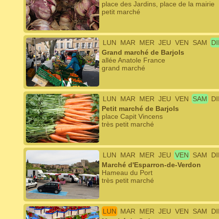
place des Jardins, place de la mairie
petit marché
LUN
MAR
MER
JEU
VEN
SAM
D
Grand marché de Barjols
allée Anatole France
grand marché
LUN
MAR
MER
JEU
VEN
SAM
D
Petit marché de Barjols
place Capit Vincens
très petit marché
LUN
MAR
MER
JEU
VEN
SAM
D
Marché d'Esparron-de-Verdon
Hameau du Port
très petit marché
LUN
MAR
MER
JEU
VEN
SAM
D