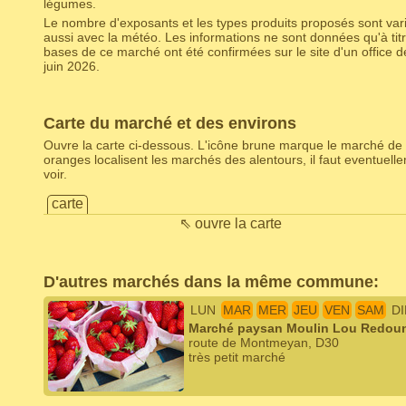
légumes.
Le nombre d'exposants et les types produits proposés sont varia
aussi avec la météo. Les informations ne sont données qu'à titr
bases de ce marché ont été confirmées sur le site d'un office d
juin 2026.
Carte du marché et des environs
Ouvre la carte ci-dessous. L'icône brune marque le marché de 
oranges localisent les marchés des alentours, il faut eventuel
voir.
carte
⇖ ouvre la carte
D'autres marchés dans la même commune:
LUN
MAR
MER
JEU
VEN
SAM
D
Marché paysan Moulin Lou Redoun 
route de Montmeyan, D30
très petit marché