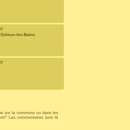
IM
 Gréoux-les-Bains
IM
ché sur la commune ou dans les
ent? Les commentaires sont là