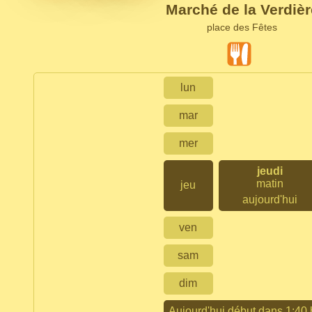
Marché de la Verdièr
place des Fêtes
lun
mar
mer
jeudi
matin
jeu
aujourd'hui
ven
sam
dim
Aujourd'hui début dans 1:40 