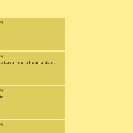
IM
IM
u Lavoir de la Foun à Saint-
IM
ier
IM