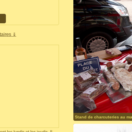
aires ⇓
Stand de charcuteries au m
nt les lundis et les jeudis. Il