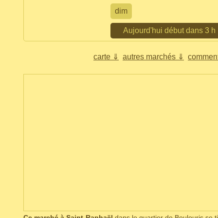
dim
Aujourd'hui début dans 3 h
carte ⇓
autres marchés ⇓
comment
Ce marché à Saint-Raphaël
dans le quartier de Boulouris se tie