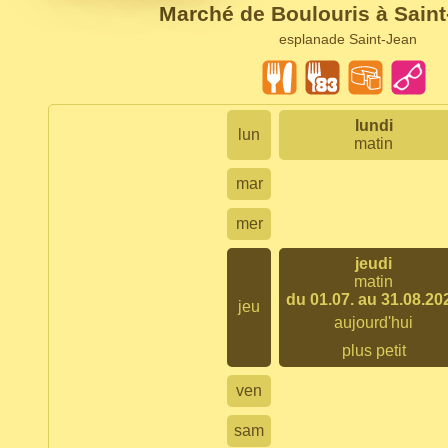
Marché de Boulouris à Sain
esplanade Saint-Jean
lundi
lun
matin
mar
mer
jeudi
matin
du 01.07. au 31.08.20
jeu
aujourd'hui
plus petit
ven
sam