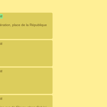
IM
ération, place de la République
IM
IM
IM