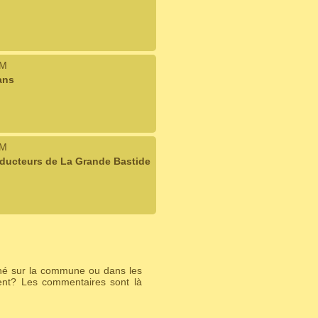
IM
ans
IM
oducteurs de La Grande Bastide
ché sur la commune ou dans les
ent? Les commentaires sont là