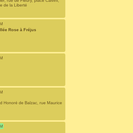
er, rue de Fleury, place Calvini,
e de la Liberté
IM
llée Rose à Fréjus
IM
IM
rd Honoré de Balzac, rue Maurice
IM