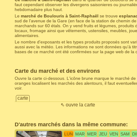
faut cependant observer les divergens saisonieres ou journaliè
hebdomadaire plus haut.
Le
marché de Boulouris à Saint-Raphaël
se trouve
esplanad
sud de l'avenue de la Gare (en face de la station de chemin de 
marchands sur 60 étals. On y vend fruits et légumes, produits 
locaux, fromage ainsi que vêtements, ustensiles, meubles, joue
alimentaires.
Le nombre d'exposants et les types produits proposés sont varia
aussi avec la météo. Les informations ne sont données qu'à titr
bases de ce marché ont été confirmées sur la page web de la c
Carte du marché et des environs
Ouvre la carte ci-dessous. L'icône brune marque le marché de 
oranges localisent les marchés des alentours, il faut eventuel
voir.
carte
⇖ ouvre la carte
D'autres marchés dans la même commune:
LUN
MAR
MER
JEU
VEN
SAM
D