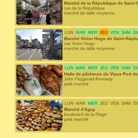
Marché de la République de Saint-
rue de la République
marché de taille moyenne
LUN
MAR
MER
JEU
VEN
SAM
D
Marché Victor Hugo de Saint-Raph
rue Victor Hugo
marché de taille moyenne
LUN
MAR
MER
JEU
VEN
SAM
D
Halle de pêcheurs du Vieux Port d
John Fitzgerald Kennedy
petit marché
LUN
MAR
MER
JEU
VEN
SAM
D
Marché d'Agay
boulevard de la Plage
petit marché