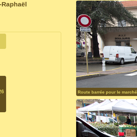
t-Raphaël
26
Route barrée pour le marché