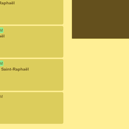
Raphaël
IM
aël
IM
e Saint-Raphaël
IM