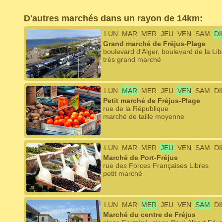
D'autres marchés dans un rayon de 14km:
LUN
MAR
MER
JEU
VEN
SAM
D
Grand marché de Fréjus-Plage
boulevard d'Alger, boulevard de la Lib
très grand marché
LUN
MAR
MER
JEU
VEN
SAM
D
Petit marché de Fréjus-Plage
rue de la République
marché de taille moyenne
LUN
MAR
MER
JEU
VEN
SAM
D
Marché de Port-Fréjus
rue des Forces Françaises Libres
petit marché
LUN
MAR
MER
JEU
VEN
SAM
D
Marché du centre de Fréjus