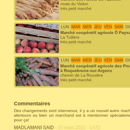
route du Violon
très petit marché
LUN
MAR
MER
JEU
VEN
SAM
D
Marché coopératif agricole Ô Pays
La Tuilière
très petit marché
LUN
MAR
MER
JEU
VEN
SAM
D
Marché coopératif agricole des Pr
à Roquebrune-sur-Argens
chemin de La Rouvière
très petit marché
Commentaires
Des changements sont intervenus, il y a un nouvel autre ma
alentours ou bien un marchand est à mentionner spécialem
pour ça!
MADLAMANI SAID
- 15 mars 2021 - 1472