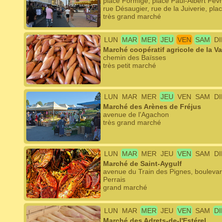
place Formigé, place Paul-Albert Févri
rue Désaugier, rue de la Juiverie, plac
très grand marché
LUN
MAR
MER
JEU
VEN
SAM
D
Marché coopératif agricole de la Va
chemin des Baïsses
très petit marché
LUN
MAR
MER
JEU
VEN
SAM
D
Marché des Arènes de Fréjus
avenue de l'Agachon
très grand marché
LUN
MAR
MER
JEU
VEN
SAM
D
Marché de Saint-Aygulf
avenue du Train des Pignes, bouleva
Perrais
grand marché
LUN
MAR
MER
JEU
VEN
SAM
D
Marché des Adrets-de-l'Estérel