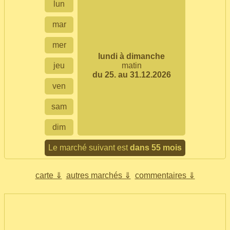
lun
mar
mer
lundi à dimanche
jeu
matin
du 25. au 31.12.2026
ven
sam
dim
Le marché suivant est
dans 55 mois
carte ⇓
autres marchés ⇓
commentaires ⇓