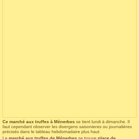
Ce marché aux truffes à Ménerbes
se tient lundi à dimanche. Il
faut cependant observer les divergens saisonieres ou journalières
précisés dans le tableau hebdomadaire plus haut.
Le
marché aux truffes de Ménerbes
se trouve
place de