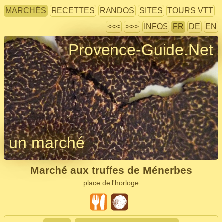
MARCHÉS
RECETTES
RANDOS
SITES
TOURS VTT
<<<
>>>
INFOS
FR
DE
EN
Provence-Guide.Net
un marché
Marché aux truffes de Ménerbes
place de l'horloge