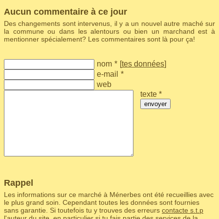
Aucun commentaire à ce jour
Des changements sont intervenus, il y a un nouvel autre maché sur
la commune ou dans les alentours ou bien un marchand est à
mentionner spécialement? Les commentaires sont là pour ça!
nom
*
[
tes données
]
e-mail
*
web
texte *
envoyer
Rappel
Les informations sur ce marché à Ménerbes ont été recueillies avec
le plus grand soin. Cependant toutes les données sont fournies
sans garantie. Si toutefois tu y trouves des erreurs
contacte s.t.p
l'auteur du site
, en particulier si tu fais partie des services de la