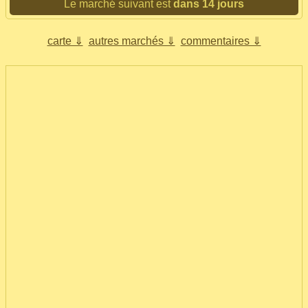
Le marché suivant est
dans 14 jours
carte ⇓
autres marchés ⇓
commentaires ⇓