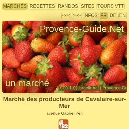
MARCHÉS
RECETTES
RANDOS
SITES
TOURS VTT
<<<
>>>
INFOS
FR
DE
EN
Provence-Guide.Net
un marché
Marché des producteurs de Cavalaire-sur-
Mer
avenue Gabriel Péri