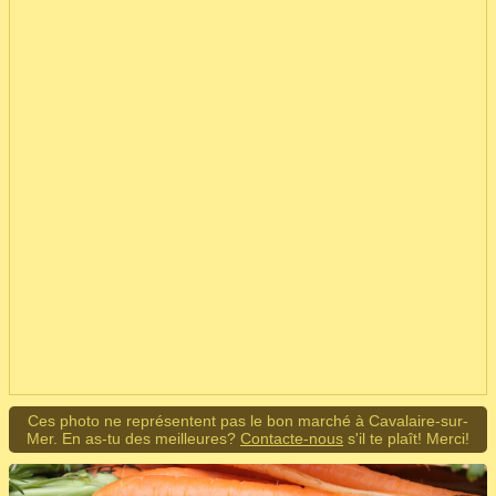
Ces photo ne représentent pas le bon marché à Cavalaire-sur-
Mer. En as-tu des meilleures?
Contacte-nous
s'il te plaît! Merci!