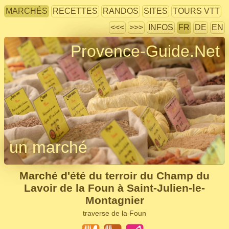
MARCHÉS
RECETTES
RANDOS
SITES
TOURS VTT
<<<
>>>
INFOS
FR
DE
EN
Provence-Guide.Net
un marché
Marché d'été du terroir du Champ du
Lavoir de la Foun à Saint-Julien-le-
Montagnier
traverse de la Foun