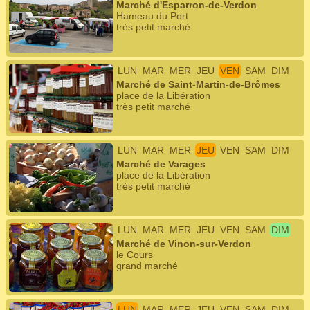
Marché d'Esparron-de-Verdon
Hameau du Port
très petit marché
LUN
MAR
MER
JEU
VEN
SAM
DIM
Marché de Saint-Martin-de-Brômes
place de la Libération
très petit marché
LUN
MAR
MER
JEU
VEN
SAM
DIM
Marché de Varages
place de la Libération
très petit marché
LUN
MAR
MER
JEU
VEN
SAM
DIM
Marché de Vinon-sur-Verdon
le Cours
grand marché
LUN
MAR
MER
JEU
VEN
SAM
DIM