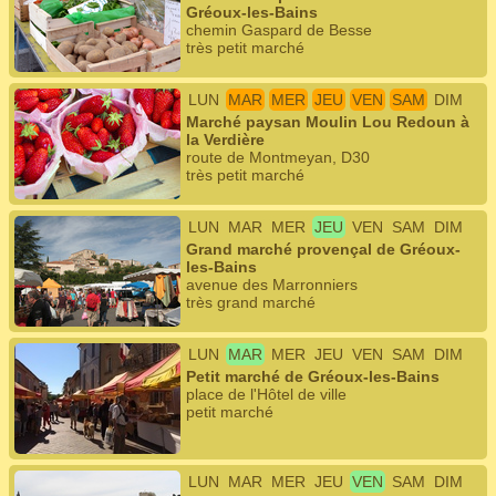
Gréoux-les-Bains
chemin Gaspard de Besse
très petit marché
LUN
MAR
MER
JEU
VEN
SAM
DIM
Marché paysan Moulin Lou Redoun à
la Verdière
route de Montmeyan, D30
très petit marché
LUN
MAR
MER
JEU
VEN
SAM
DIM
Grand marché provençal de Gréoux-
les-Bains
avenue des Marronniers
très grand marché
LUN
MAR
MER
JEU
VEN
SAM
DIM
Petit marché de Gréoux-les-Bains
place de l'Hôtel de ville
petit marché
LUN
MAR
MER
JEU
VEN
SAM
DIM