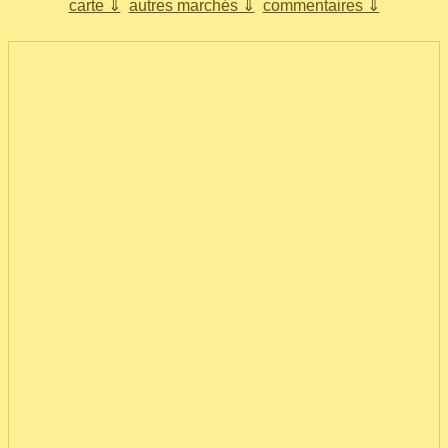
carte ⇓
autres marchés ⇓
commentaires ⇓