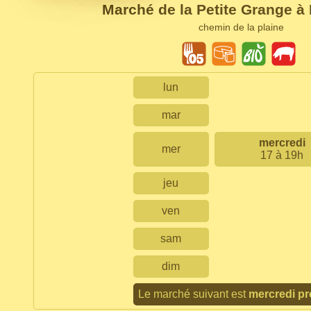
Marché de la Petite Grange 
chemin de la plaine
lun
mar
mercredi
mer
17 à 19h
jeu
ven
sam
dim
Le marché suivant est
mercredi pr