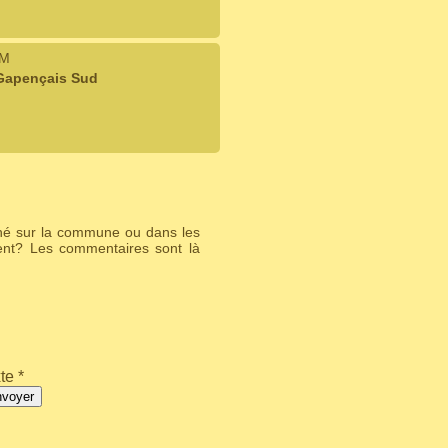
IM
 Gapençais Sud
ché sur la commune ou dans les
ent? Les commentaires sont là
te *
nvoyer