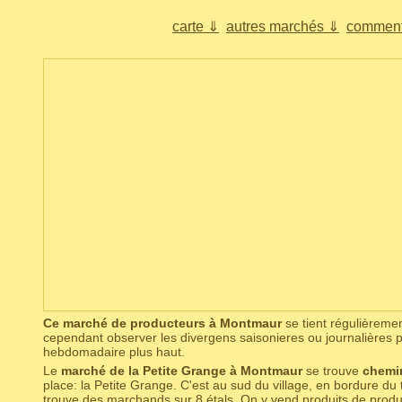
carte ⇓
autres marchés ⇓
comment
Ce marché de producteurs à Montmaur
se tient régulièrement
cependant observer les divergens saisonieres ou journalières p
hebdomadaire plus haut.
Le
marché de la Petite Grange à Montmaur
se trouve
chemin
place: la Petite Grange. C'est au sud du village, en bordure du 
trouve des marchands sur 8 étals. On y vend produits de produc