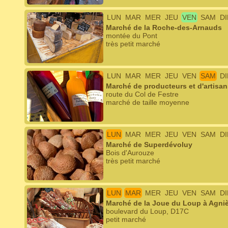
LUN
MAR
MER
JEU
VEN
SAM
D
Marché de la Roche-des-Arnauds
montée du Pont
très petit marché
LUN
MAR
MER
JEU
VEN
SAM
D
Marché de producteurs et d'artisan
route du Col de Festre
marché de taille moyenne
LUN
MAR
MER
JEU
VEN
SAM
D
Marché de Superdévoluy
Bois d'Aurouze
très petit marché
LUN
MAR
MER
JEU
VEN
SAM
D
Marché de la Joue du Loup à Agni
boulevard du Loup, D17C
petit marché