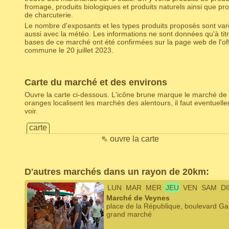
fromage, produits biologiques et produits naturels ainsi que pro
de charcuterie.
Le nombre d'exposants et les types produits proposés sont varia
aussi avec la météo. Les informations ne sont données qu'à titr
bases de ce marché ont été confirmées sur la page web de l'off
commune le 20 juillet 2023.
Carte du marché et des environs
Ouvre la carte ci-dessous. L'icône brune marque le marché de 
oranges localisent les marchés des alentours, il faut eventuel
voir.
carte
⇖ ouvre la carte
D'autres marchés dans un rayon de 20km:
LUN
MAR
MER
JEU
VEN
SAM
D
Marché de Veynes
place de la République, boulevard G
grand marché