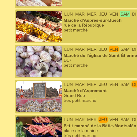
LUN
MAR
MER
JEU
VEN
SAM
D
Marché d'Aspres-sur-Buëch
rue de la République
petit marché
LUN
MAR
MER
JEU
VEN
SAM
D
Marché de l'église de Saint-Étienn
D17
petit marché
LUN
MAR
MER
JEU
VEN
SAM
D
Marché d'Aspremont
Grand Rue
très petit marché
LUN
MAR
MER
JEU
VEN
SAM
D
Petit marché de la Bâtie-Montsaléo
place de la mairie
très petit marché