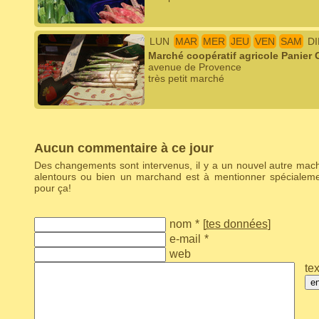
LUN
MAR
MER
JEU
VEN
SAM
D
Marché coopératif agricole Panier
avenue de Provence
très petit marché
Aucun commentaire à ce jour
Des changements sont intervenus, il y a un nouvel autre ma
alentours ou bien un marchand est à mentionner spécialem
pour ça!
nom
*
[
tes données
]
e-mail
*
web
tex
e