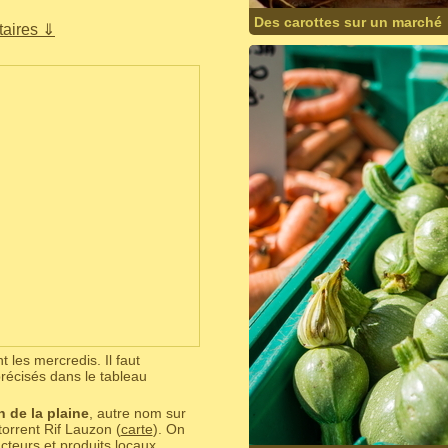
Des carottes sur un marché
aires ⇓
 les mercredis. Il faut
récisés dans le tableau
 de la plaine
, autre nom sur
torrent Rif Lauzon (
carte
). On
teurs et produits locaux,