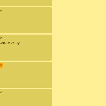
IM
IM
e-en-Dévoluy
IM
IM
n