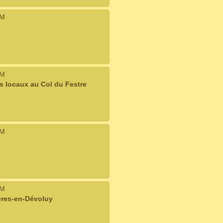
IM
IM
s locaux au Col du Festre
IM
IM
ères-en-Dévoluy