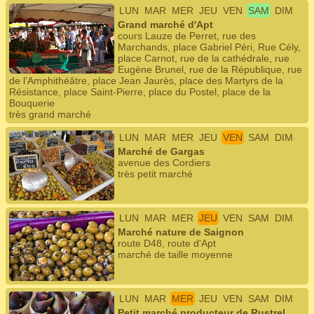
LUN
MAR
MER
JEU
VEN
SAM
DIM
Grand marché d'Apt
cours Lauze de Perret, rue des
Marchands, place Gabriel Péri, Rue Cély,
place Carnot, rue de la cathédrale, rue
Eugène Brunel, rue de la République, rue
de l’Amphithéâtre, place Jean Jaurès, place des Martyrs de la
Résistance, place Saint-Pierre, place du Postel, place de la
Bouquerie
très grand marché
LUN
MAR
MER
JEU
VEN
SAM
DIM
Marché de Gargas
avenue des Cordiers
très petit marché
LUN
MAR
MER
JEU
VEN
SAM
DIM
Marché nature de Saignon
route D48, route d'Apt
marché de taille moyenne
LUN
MAR
MER
JEU
VEN
SAM
DIM
Petit marché producteur de Rustrel