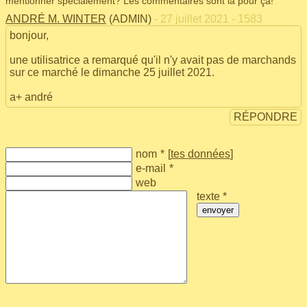
mentionner spécialement? Les commentaires sont là pour ça!
ANDRÉ M. WINTER
(ADMIN)
- 27 juillet 2021 - 1583
bonjour,
une utilisatrice a remarqué qu'il n'y avait pas de marchands
sur ce marché le dimanche 25 juillet 2021.
a+ andré
RÉPONDRE
nom
*
[
tes données
]
e-mail
*
web
texte *
envoyer