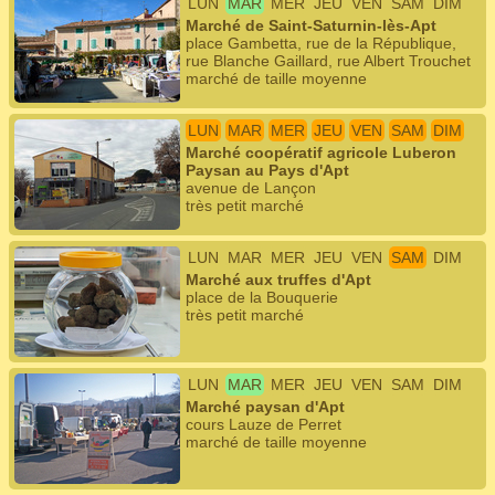
LUN
MAR
MER
JEU
VEN
SAM
DIM
Marché de Saint-Saturnin-lès-Apt
place Gambetta, rue de la République,
rue Blanche Gaillard, rue Albert Trouchet
marché de taille moyenne
LUN
MAR
MER
JEU
VEN
SAM
DIM
Marché coopératif agricole Luberon
Paysan au Pays d'Apt
avenue de Lançon
très petit marché
LUN
MAR
MER
JEU
VEN
SAM
DIM
Marché aux truffes d'Apt
place de la Bouquerie
très petit marché
LUN
MAR
MER
JEU
VEN
SAM
DIM
Marché paysan d'Apt
cours Lauze de Perret
marché de taille moyenne