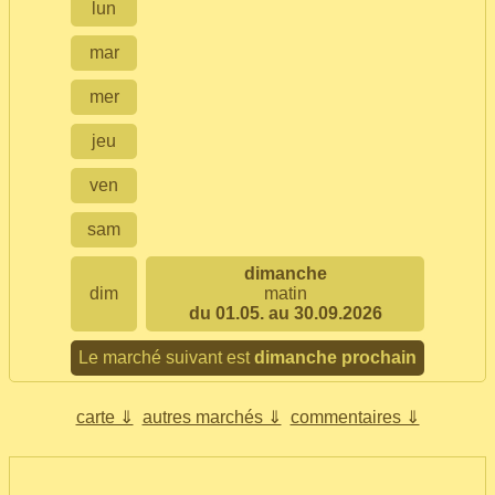
lun
mar
mer
jeu
ven
sam
dimanche
dim
matin
du 01.05. au 30.09.2026
Le marché suivant est
dimanche prochain
carte ⇓
autres marchés ⇓
commentaires ⇓