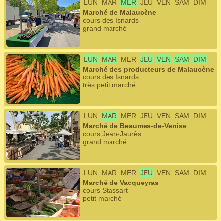
LUN
MAR
MER
JEU
VEN
SAM
DIM
Marché de Malaucène
cours des Isnards
grand marché
LUN
MAR
MER
JEU
VEN
SAM
DIM
Marché des producteurs de Malaucène
cours des Isnards
très petit marché
LUN
MAR
MER
JEU
VEN
SAM
DIM
Marché de Beaumes-de-Venise
cours Jean-Jaurès
grand marché
LUN
MAR
MER
JEU
VEN
SAM
DIM
Marché de Vacqueyras
cours Stassart
petit marché