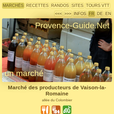
MARCHÉS
RECETTES
RANDOS
SITES
TOURS VTT
<<<
>>>
INFOS
FR
DE
EN
Provence-Guide.Net
un marché
Marché des producteurs de Vaison-la-
Romaine
allée du Colombier