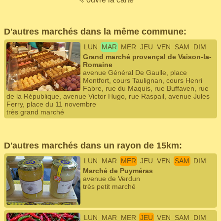
D'autres marchés dans la même commune:
LUN
MAR
MER
JEU
VEN
SAM
DIM
Grand marché provençal de Vaison-la-
Romaine
avenue Général De Gaulle, place
Montfort, cours Taulignan, cours Henri
Fabre, rue du Maquis, rue Buffaven, rue
de la République, avenue Victor Hugo, rue Raspail, avenue Jules
Ferry, place du 11 novembre
très grand marché
D'autres marchés dans un rayon de 15km:
LUN
MAR
MER
JEU
VEN
SAM
DIM
Marché de Puyméras
avenue de Verdun
très petit marché
LUN
MAR
MER
JEU
VEN
SAM
DIM