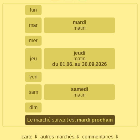
lun
mardi
mar
matin
mer
jeudi
jeu
matin
du 01.06. au 30.09.2026
ven
samedi
sam
matin
dim
Le marché suivant est
mardi prochain
carte ⇓
autres marchés ⇓
commentaires ⇓