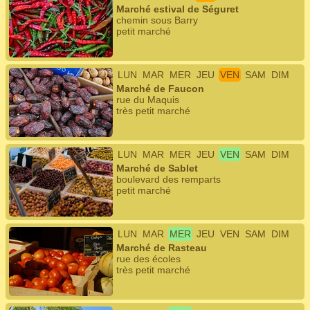
Marché estival de Séguret
chemin sous Barry
petit marché
LUN
MAR
MER
JEU
VEN
SAM
DIM
Marché de Faucon
rue du Maquis
très petit marché
LUN
MAR
MER
JEU
VEN
SAM
DIM
Marché de Sablet
boulevard des remparts
petit marché
LUN
MAR
MER
JEU
VEN
SAM
DIM
Marché de Rasteau
rue des écoles
très petit marché