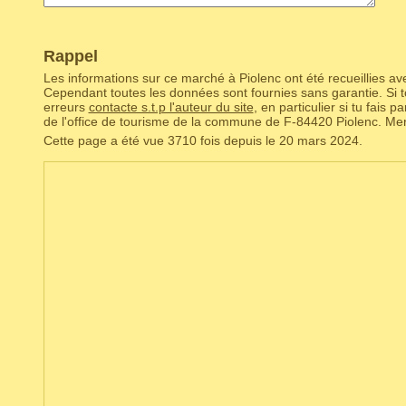
Rappel
Les informations sur ce marché à Piolenc ont été recueillies ave
Cependant toutes les données sont fournies sans garantie. Si to
erreurs
contacte s.t.p l'auteur du site
, en particulier si tu fais 
de l'office de tourisme de la commune de F‑84420 Piolenc. Mer
Cette page a été vue 3710 fois depuis le 20 mars 2024.