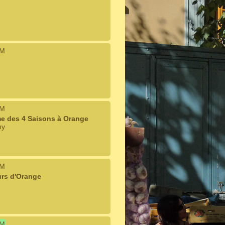
IM
IM
me des 4 Saisons à Orange
ny
IM
urs d'Orange
IM