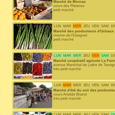
Marché de Mornas
cours des Platanes
petit marché
LUN
MAR
MER
JEU
VEN
SAM
D
Marché des producteurs d'Uchaux
chemin de l'Estagnet
petit marché
LUN
MAR
MER
JEU
VEN
SAM
D
Marché coopératif agricole La Fer
avenue Maréchal de Lattre de Tassig
très petit marché
LUN
MAR
MER
JEU
VEN
SAM
D
Marché d'été du soir des producte
cours Aristide Briand
très petit marché
LUN
MAR
MER
JEU
VEN
SAM
D