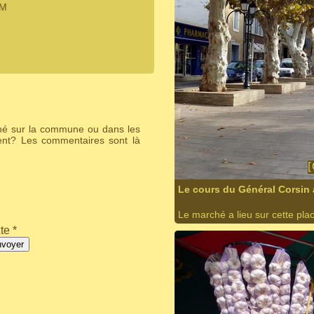
IM
ché sur la commune ou dans les
ent? Les commentaires sont là
Le cours du Général Corsin 
Le marché a lieu sur cette plac
te *
nvoyer