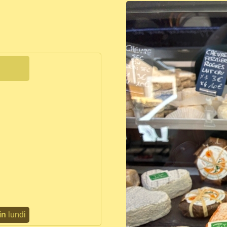
in
lundi