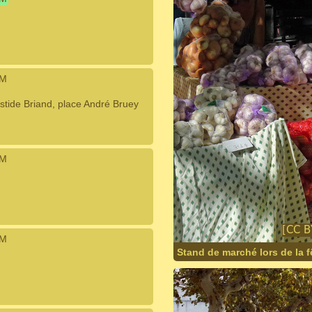
IM
tide Briand, place André Bruey
IM
IM
Stand de marché lors de la fê