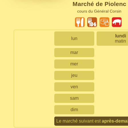
Marché de Piolenc
cours du Général Corsin
lundi
lun
matin
mar
mer
jeu
ven
sam
dim
Le marché suivant est
après-dema