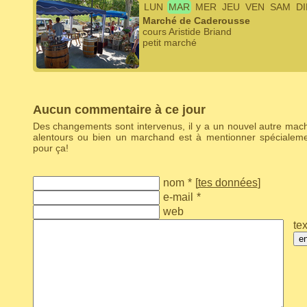
LUN
MAR
MER
JEU
VEN
SAM
D
Marché de Caderousse
cours Aristide Briand
petit marché
Aucun commentaire à ce jour
Des changements sont intervenus, il y a un nouvel autre ma
alentours ou bien un marchand est à mentionner spécialem
pour ça!
nom
*
[
tes données
]
e-mail
*
web
tex
e