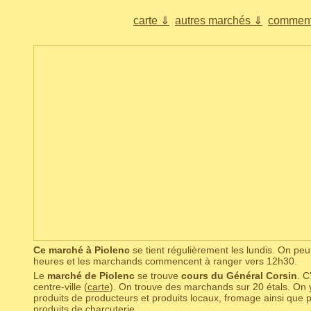
carte ⇓
autres marchés ⇓
comment
Ce marché à Piolenc
se tient régulièrement les lundis. On pe
heures et les marchands commencent à ranger vers 12h30.
Le
marché de Piolenc
se trouve
cours du Général Corsin
. C
centre-ville (
carte
). On trouve des marchands sur 20 étals. On y
produits de producteurs et produits locaux, fromage ainsi que 
produits de charcuterie.