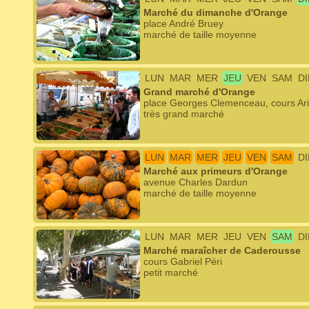
Marché du dimanche d'Orange
place André Bruey
marché de taille moyenne
LUN
MAR
MER
JEU
VEN
SAM
D
Grand marché d'Orange
place Georges Clemenceau, cours Aris
très grand marché
LUN
MAR
MER
JEU
VEN
SAM
D
Marché aux primeurs d'Orange
avenue Charles Dardun
marché de taille moyenne
LUN
MAR
MER
JEU
VEN
SAM
D
Marché maraîcher de Caderousse
cours Gabriel Péri
petit marché