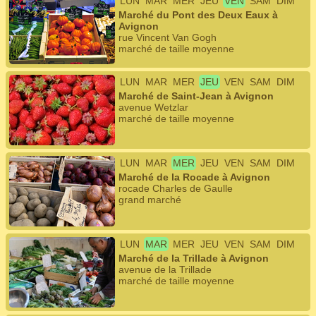
LUN
MAR
MER
JEU
VEN
SAM
DIM
Marché du Pont des Deux Eaux à
Avignon
rue Vincent Van Gogh
marché de taille moyenne
LUN
MAR
MER
JEU
VEN
SAM
DIM
Marché de Saint-Jean à Avignon
avenue Wetzlar
marché de taille moyenne
LUN
MAR
MER
JEU
VEN
SAM
DIM
Marché de la Rocade à Avignon
rocade Charles de Gaulle
grand marché
LUN
MAR
MER
JEU
VEN
SAM
DIM
Marché de la Trillade à Avignon
avenue de la Trillade
marché de taille moyenne