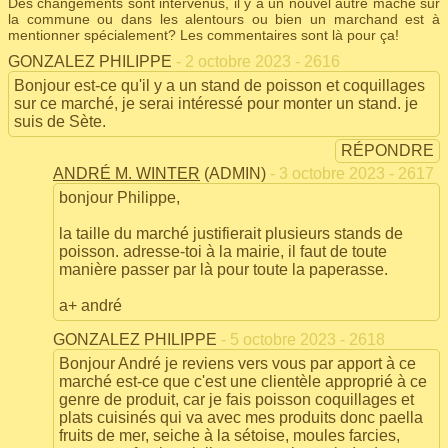
Des changements sont intervenus, il y a un nouvel autre maché sur
la commune ou dans les alentours ou bien un marchand est à
mentionner spécialement? Les commentaires sont là pour ça!
GONZALEZ PHILIPPE
- 2 octobre 2023 - 2616
Bonjour est-ce qu'il y a un stand de poisson et coquillages
sur ce marché, je serai intéressé pour monter un stand. je
suis de Sète.
RÉPONDRE
ANDRÉ M. WINTER
(ADMIN)
- 3 octobre 2023 - 2617
bonjour Philippe,
la taille du marché justifierait plusieurs stands de
poisson. adresse-toi à la mairie, il faut de toute
manière passer par là pour toute la paperasse.
a+ andré
GONZALEZ PHILIPPE
- 5 octobre 2023 - 2618
Bonjour André je reviens vers vous par apport à ce
marché est-ce que c'est une clientèle approprié à ce
genre de produit, car je fais poisson coquillages et
plats cuisinés qui va avec mes produits donc paella
fruits de mer, seiche à la sétoise, moules farcies,