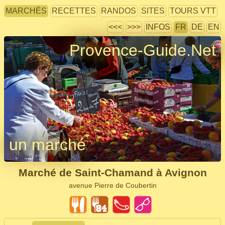
MARCHÉS
RECETTES
RANDOS
SITES
TOURS VTT
<<<
>>>
INFOS
FR
DE
EN
Provence-Guide.Net
un marché
Marché de Saint-Chamand à Avignon
avenue Pierre de Coubertin