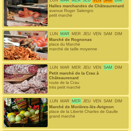
LUN
MAR
MER
JEU
VEN
SAM
DIM
Halles marchandes de Châteaurenard
avenue Roger Salengro
petit marché
LUN
MAR
MER
JEU
VEN
SAM
DIM
Marché de Rognonas
place du Marché
marché de taille moyenne
LUN
MAR
MER
JEU
VEN
SAM
DIM
Petit marché de la Crau à
Châteaurenard
route de la Crau
très petit marché
LUN
MAR
MER
JEU
VEN
SAM
DIM
Marché de Morières-lès-Avignon
place de la Liberté Charles de Gaulle
grand marché