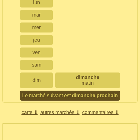
lun
mar
mer
jeu
ven
sam
dimanche
dim
matin
Le marché suivant est
dimanche prochain
carte ⇓
autres marchés ⇓
commentaires ⇓