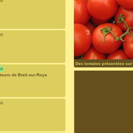
IM
IM
Des tomates présentées sur
IM
eurs de Breil-sur-Roya
IM