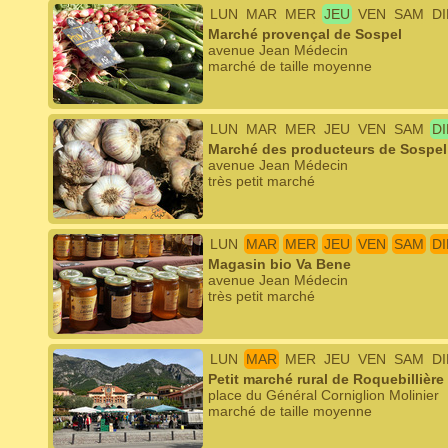
LUN
MAR
MER
JEU
VEN
SAM
D
Marché provençal de Sospel
avenue Jean Médecin
marché de taille moyenne
LUN
MAR
MER
JEU
VEN
SAM
D
Marché des producteurs de Sospel
avenue Jean Médecin
très petit marché
LUN
MAR
MER
JEU
VEN
SAM
D
Magasin bio Va Bene
avenue Jean Médecin
très petit marché
LUN
MAR
MER
JEU
VEN
SAM
D
Petit marché rural de Roquebillière
place du Général Corniglion Molinier
marché de taille moyenne