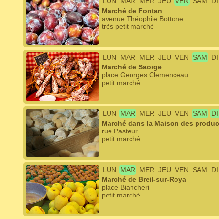
LUN
MAR
MER
JEU
VEN
SAM
D
Marché de Fontan
avenue Théophile Bottone
très petit marché
LUN
MAR
MER
JEU
VEN
SAM
D
Marché de Saorge
place Georges Clemenceau
petit marché
LUN
MAR
MER
JEU
VEN
SAM
D
Marché dans la Maison des product
rue Pasteur
petit marché
LUN
MAR
MER
JEU
VEN
SAM
D
Marché de Breil-sur-Roya
place Biancheri
petit marché