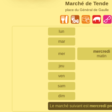
Marché de Tende
place du Général de Gaulle
lun
mar
mercredi
mer
matin
jeu
ven
sam
dim
Le marché suivant est
mercredi pr