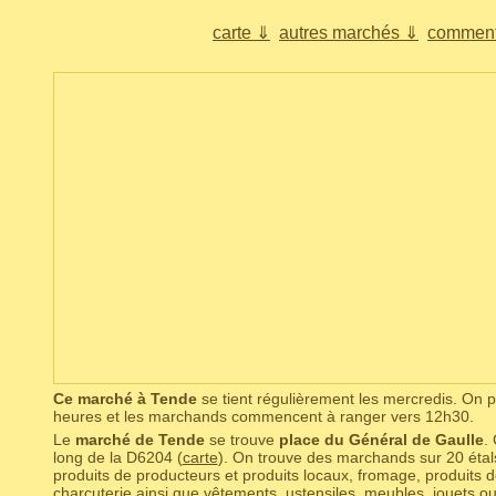
carte ⇓
autres marchés ⇓
comment
Ce marché à Tende
se tient régulièrement les mercredis. On
heures et les marchands commencent à ranger vers 12h30.
Le
marché de Tende
se trouve
place du Général de Gaulle
.
long de la D6204 (
carte
). On trouve des marchands sur 20 étals
produits de producteurs et produits locaux, fromage, produits d
charcuterie ainsi que vêtements, ustensiles, meubles, jouets ou