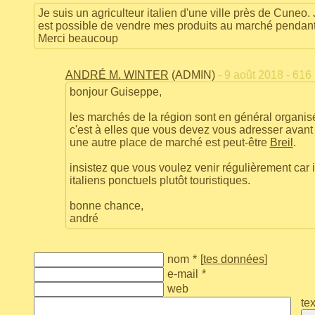
Je suis un agriculteur italien d'une ville près de Cuneo.
est possible de vendre mes produits au marché pendant l
Merci beaucoup
ANDRÉ M. WINTER
(ADMIN)
- 9 août 2018 - 616
bonjour Guiseppe,
les marchés de la région sont en général organi
c'est à elles que vous devez vous adresser avant 
une autre place de marché est peut-être
Breil
.
insistez que vous voulez venir régulièrement car 
italiens ponctuels plutôt touristiques.
bonne chance,
andré
nom
*
[
tes données
]
e-mail
*
web
tex