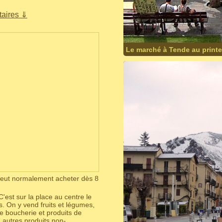
aires ⇓
Le marché à Tende au print
 peut normalement acheter dès 8
 C'est sur la place au centre le
. On y vend fruits et légumes,
e boucherie et produits de
 autres produits non-