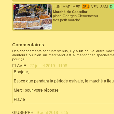
LUN
MAR
MER
JEU
VEN
SAM
D
Marché de Castellar
place Georges Clemenceau
très petit marché
Commentaires
Des changements sont intervenus, il y a un nouvel autre ma
alentours ou bien un marchand est à mentionner spécialem
pour ça!
FLAVIE
- 27 juillet 2019 - 1108
Bonjour,
Est-ce que pendant la période estivale, le marché a lie
Merci pour votre réponse.
Flavie
GIUSEPPE
- 9 août 2018 - 615