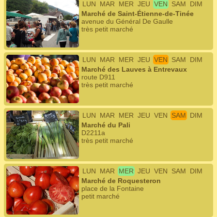
LUN
MAR
MER
JEU
VEN
SAM
DIM
Marché de Saint-Étienne-de-Tinée
avenue du Général De Gaulle
très petit marché
LUN
MAR
MER
JEU
VEN
SAM
DIM
Marché des Lauves à Entrevaux
route D911
très petit marché
LUN
MAR
MER
JEU
VEN
SAM
DIM
Marché du Pali
D2211a
très petit marché
LUN
MAR
MER
JEU
VEN
SAM
DIM
Marché de Roquesteron
place de la Fontaine
petit marché