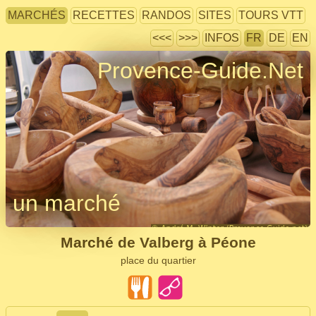
MARCHÉS
RECETTES
RANDOS
SITES
TOURS VTT
<<<
>>>
INFOS
FR
DE
EN
Provence-Guide.Net
un marché
Marché de Valberg à Péone
place du quartier