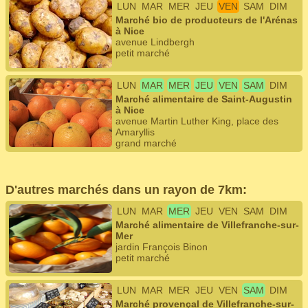
LUN
MAR
MER
JEU
VEN
SAM
DIM
Marché bio de producteurs de l'Arénas
à Nice
avenue Lindbergh
petit marché
LUN
MAR
MER
JEU
VEN
SAM
DIM
Marché alimentaire de Saint-Augustin
à Nice
avenue Martin Luther King, place des
Amaryllis
grand marché
D'autres marchés dans un rayon de 7km:
LUN
MAR
MER
JEU
VEN
SAM
DIM
Marché alimentaire de Villefranche-sur-
Mer
jardin François Binon
petit marché
LUN
MAR
MER
JEU
VEN
SAM
DIM
Marché provençal de Villefranche-sur-