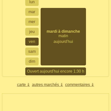
lun
mar
mer
mardi à dimanche
jeu
matin
ven
aujourd'hui
sam
dim
Ouvert aujourd'hui encore 1:30 h
carte ⇓
autres marchés ⇓
commentaires ⇓