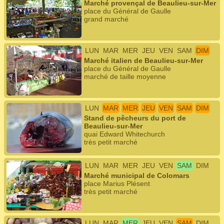
Marché provençal de Beaulieu-sur-Mer
place du Général de Gaulle
grand marché
LUN
MAR
MER
JEU
VEN
SAM
DIM
Marché italien de Beaulieu-sur-Mer
place du Général de Gaulle
marché de taille moyenne
LUN
MAR
MER
JEU
VEN
SAM
DIM
Stand de pêcheurs du port de
Beaulieu-sur-Mer
quai Edward Whitechurch
très petit marché
LUN
MAR
MER
JEU
VEN
SAM
DIM
Marché municipal de Colomars
place Marius Plésent
très petit marché
LUN
MAR
MER
JEU
VEN
SAM
DIM