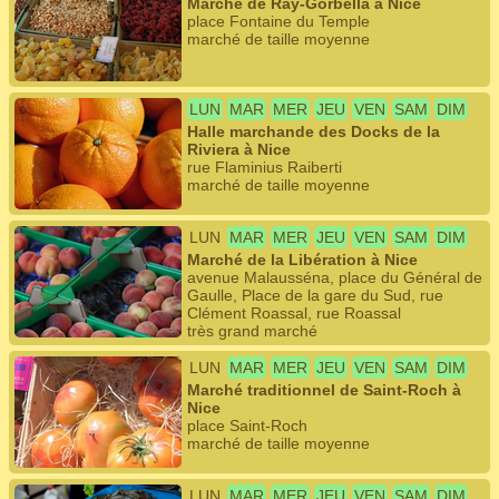
Marché de Ray-Gorbella à Nice
place Fontaine du Temple
marché de taille moyenne
LUN
MAR
MER
JEU
VEN
SAM
DIM
Halle marchande des Docks de la
Riviera à Nice
rue Flaminius Raiberti
marché de taille moyenne
LUN
MAR
MER
JEU
VEN
SAM
DIM
Marché de la Libération à Nice
avenue Malausséna, place du Général de
Gaulle, Place de la gare du Sud, rue
Clément Roassal, rue Roassal
très grand marché
LUN
MAR
MER
JEU
VEN
SAM
DIM
Marché traditionnel de Saint-Roch à
Nice
place Saint-Roch
marché de taille moyenne
LUN
MAR
MER
JEU
VEN
SAM
DIM