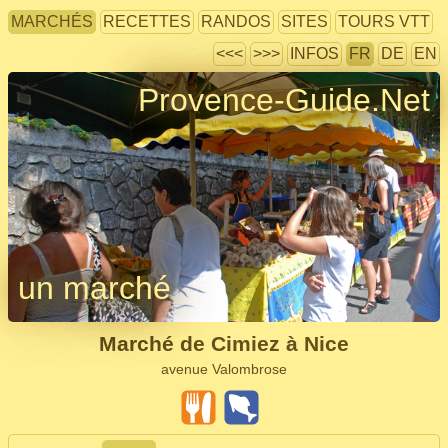
MARCHÉS
RECETTES
RANDOS
SITES
TOURS VTT
<<<
>>>
INFOS
FR
DE
EN
Provence-Guide.Net
un marché
Marché de Cimiez à Nice
avenue Valombrose