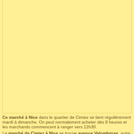
Ce marché à Nice
dans le quartier de Cimiez se tient régulièrement
mardi à dimanche. On peut normalement acheter dès 8 heures et
les marchands commencent à ranger vers 12h30.
Le
marché de Cimiez à Nice
se trouve
avenue Valombrose
, autre