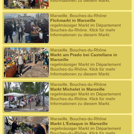
Informationen zu diesem Markt.
Marseille, Bouches-du-Rhône
Flohmarkt in Marseille
regelmässiger Markt im Département
Bouches-du-Rhône. Klick für mehr
Informationen zu diesem Markt.
Marseille, Bouches-du-Rhône
Markt am Prado bei Castellane in
Marseille
regelmässiger Markt im Département
Bouches-du-Rhône. Klick für mehr
Informationen zu diesem Markt.
Marseille, Bouches-du-Rhône
Markt Michelet in Marseille
regelmässiger Markt im Département
Bouches-du-Rhône. Klick für mehr
Informationen zu diesem Markt.
Marseille, Bouches-du-Rhône
Markt L'Estaque in Marseille
regelmässiger Markt im Département
Bouches-du-Rhône. Klick für mehr