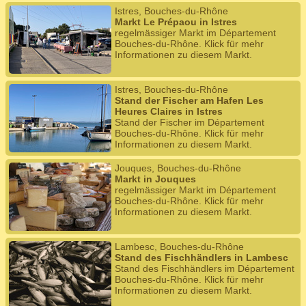
Istres, Bouches-du-Rhône
Markt Le Prépaou in Istres
regelmässiger Markt im Département
Bouches-du-Rhône. Klick für mehr
Informationen zu diesem Markt.
Istres, Bouches-du-Rhône
Stand der Fischer am Hafen Les
Heures Claires in Istres
Stand der Fischer im Département
Bouches-du-Rhône. Klick für mehr
Informationen zu diesem Markt.
Jouques, Bouches-du-Rhône
Markt in Jouques
regelmässiger Markt im Département
Bouches-du-Rhône. Klick für mehr
Informationen zu diesem Markt.
Lambesc, Bouches-du-Rhône
Stand des Fischhändlers in Lambesc
Stand des Fischhändlers im Département
Bouches-du-Rhône. Klick für mehr
Informationen zu diesem Markt.