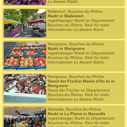
zu diesem Markt.
Mallemort, Bouches-du-Rhône
Markt in Mallemort
regelmässiger Markt im Département
Bouches-du-Rhône. Klick für mehr
Informationen zu diesem Markt.
Marignane, Bouches-du-Rhône
Markt in Marignane
regelmässiger Markt im Département
Bouches-du-Rhône. Klick für mehr
Informationen zu diesem Markt.
Marignane, Bouches-du-Rhône
Stand der Fischer Marée d'An-to in
Marignane
Stand der Fischer im Département
Bouches-du-Rhône. Klick für mehr
Informationen zu diesem Markt.
Marseille, Bouches-du-Rhône
Markt in La Plaine in Marseille
regelmässiger Markt im Département
Bouches-du-Rhône. Klick für mehr