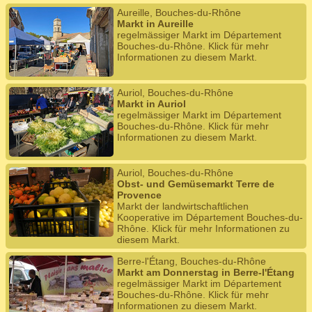
Aureille, Bouches-du-Rhône
Markt in Aureille
regelmässiger Markt im Département
Bouches-du-Rhône. Klick für mehr
Informationen zu diesem Markt.
Auriol, Bouches-du-Rhône
Markt in Auriol
regelmässiger Markt im Département
Bouches-du-Rhône. Klick für mehr
Informationen zu diesem Markt.
Auriol, Bouches-du-Rhône
Obst- und Gemüsemarkt Terre de
Provence
Markt der landwirtschaftlichen
Kooperative im Département Bouches-du-
Rhône. Klick für mehr Informationen zu
diesem Markt.
Berre-l'Étang, Bouches-du-Rhône
Markt am Donnerstag in Berre-l'Étang
regelmässiger Markt im Département
Bouches-du-Rhône. Klick für mehr
Informationen zu diesem Markt.