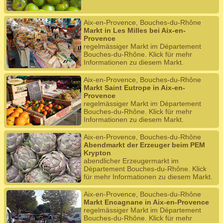
Aix-en-Provence, Bouches-du-Rhône
Markt in Les Milles bei Aix-en-
Provence
regelmässiger Markt im Département
Bouches-du-Rhône. Klick für mehr
Informationen zu diesem Markt.
Aix-en-Provence, Bouches-du-Rhône
Markt Saint Eutrope in Aix-en-
Provence
regelmässiger Markt im Département
Bouches-du-Rhône. Klick für mehr
Informationen zu diesem Markt.
Aix-en-Provence, Bouches-du-Rhône
Abendmarkt der Erzeuger beim PEM
Krypton
abendlicher Erzeugermarkt im
Département Bouches-du-Rhône. Klick
für mehr Informationen zu diesem Markt.
Aix-en-Provence, Bouches-du-Rhône
Markt Encagnane in Aix-en-Provence
regelmässiger Markt im Département
Bouches-du-Rhône. Klick für mehr