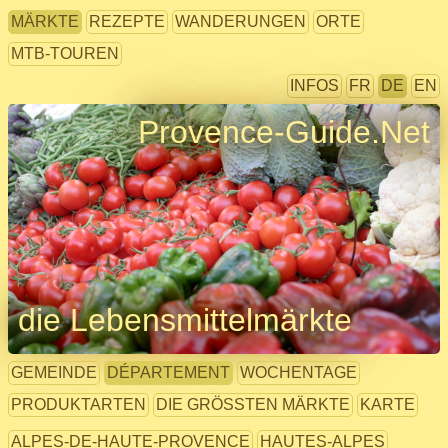
MÄRKTE
REZEPTE
WANDERUNGEN
ORTE
MTB-TOUREN
INFOS
FR
DE
EN
Provence-Guide.Net
die Lebensmittelmärkte
GEMEINDE
DÉPARTEMENT
WOCHENTAGE
PRODUKTARTEN
DIE GRÖSSTEN MÄRKTE
KARTE
ALPES-DE-HAUTE-PROVENCE
HAUTES-ALPES