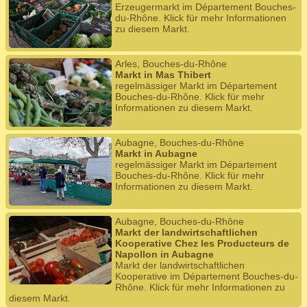
Erzeugermarkt im Département Bouches-
du-Rhône. Klick für mehr Informationen
zu diesem Markt.
Arles, Bouches-du-Rhône
Markt in Mas Thibert
regelmässiger Markt im Département
Bouches-du-Rhône. Klick für mehr
Informationen zu diesem Markt.
Aubagne, Bouches-du-Rhône
Markt in Aubagne
regelmässiger Markt im Département
Bouches-du-Rhône. Klick für mehr
Informationen zu diesem Markt.
Aubagne, Bouches-du-Rhône
Markt der landwirtschaftlichen
Kooperative Chez les Producteurs de
Napollon in Aubagne
Markt der landwirtschaftlichen
Kooperative im Département Bouches-du-
Rhône. Klick für mehr Informationen zu
diesem Markt.