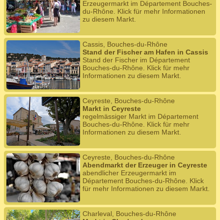
Erzeugermarkt im Département Bouches-
du-Rhône. Klick für mehr Informationen
zu diesem Markt.
Cassis, Bouches-du-Rhône
Stand der Fischer am Hafen in Cassis
Stand der Fischer im Département
Bouches-du-Rhône. Klick für mehr
Informationen zu diesem Markt.
Ceyreste, Bouches-du-Rhône
Markt in Ceyreste
regelmässiger Markt im Département
Bouches-du-Rhône. Klick für mehr
Informationen zu diesem Markt.
Ceyreste, Bouches-du-Rhône
Abendmarkt der Erzeuger in Ceyreste
abendlicher Erzeugermarkt im
Département Bouches-du-Rhône. Klick
für mehr Informationen zu diesem Markt.
Charleval, Bouches-du-Rhône